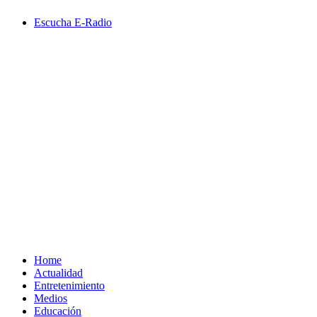
Saltar
Escucha E-Radio
al
contenido
Primary
Menu
Home
Actualidad
Entretenimiento
Medios
Educación