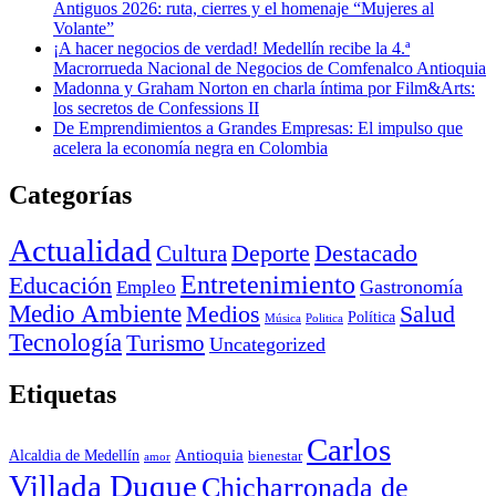
Antiguos 2026: ruta, cierres y el homenaje “Mujeres al
Volante”
¡A hacer negocios de verdad! Medellín recibe la 4.ª
Macrorrueda Nacional de Negocios de Comfenalco Antioquia
Madonna y Graham Norton en charla íntima por Film&Arts:
los secretos de Confessions II
De Emprendimientos a Grandes Empresas: El impulso que
acelera la economía negra en Colombia
Categorías
Actualidad
Deporte
Cultura
Destacado
Entretenimiento
Educación
Empleo
Gastronomía
Medio Ambiente
Medios
Salud
Política
Música
Politica
Tecnología
Turismo
Uncategorized
Etiquetas
Carlos
Antioquia
Alcaldia de Medellín
bienestar
amor
Villada Duque
Chicharronada de