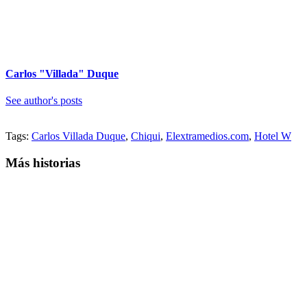
Carlos "Villada" Duque
See author's posts
Tags:
Carlos Villada Duque
,
Chiqui
,
Elextramedios.com
,
Hotel W
Más historias