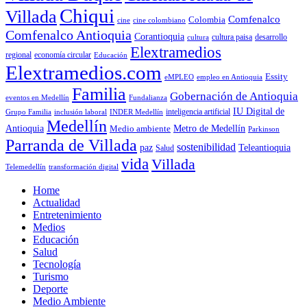
Chiqui
Villada
Comfenalco
Colombia
cine colombiano
cine
Comfenalco Antioquia
Corantioquia
cultura
cultura paisa
desarrollo
Elextramedios
economía circular
regional
Educación
Elextramedios.com
Essity
empleo en Antioquia
eMPLEO
Familia
Gobernación de Antioquia
Fundalianza
eventos en Medellín
IU Digital de
inclusión laboral
INDER Medellín
inteligencia artificial
Grupo Familia
Medellín
Antioquia
Metro de Medellín
Medio ambiente
Parkinson
Parranda de Villada
sostenibilidad
paz
Teleantioquia
Salud
vida
Villada
Telemedellín
transformación digital
Home
Actualidad
Entretenimiento
Medios
Educación
Salud
Tecnología
Turismo
Deporte
Medio Ambiente