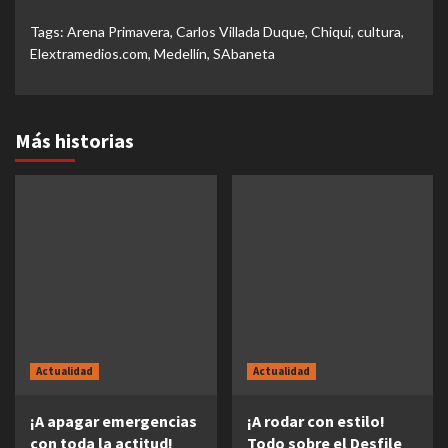
Tags:
Arena Primavera
,
Carlos Villada Duque
,
Chiqui
,
cultura
,
Elextramedios.com
,
Medellín
,
SAbaneta
Más historias
Actualidad
Actualidad
¡A apagar emergencias
¡A rodar con estilo!
con toda la actitud!
Todo sobre el Desfile