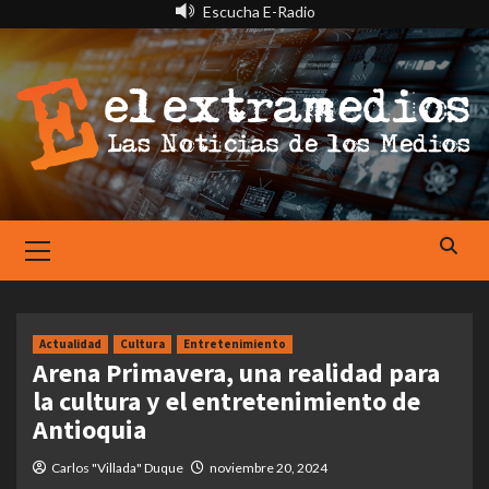
Saltar
Escucha E-Radio
al
contenido
Primary
Menu
Actualidad
Cultura
Entretenimiento
Arena Primavera, una realidad para
la cultura y el entretenimiento de
Antioquia
Carlos "Villada" Duque
noviembre 20, 2024