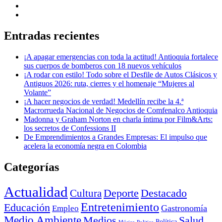
Entradas recientes
¡A apagar emergencias con toda la actitud! Antioquia fortalece
sus cuerpos de bomberos con 18 nuevos vehículos
¡A rodar con estilo! Todo sobre el Desfile de Autos Clásicos y
Antiguos 2026: ruta, cierres y el homenaje “Mujeres al
Volante”
¡A hacer negocios de verdad! Medellín recibe la 4.ª
Macrorrueda Nacional de Negocios de Comfenalco Antioquia
Madonna y Graham Norton en charla íntima por Film&Arts:
los secretos de Confessions II
De Emprendimientos a Grandes Empresas: El impulso que
acelera la economía negra en Colombia
Categorías
Actualidad
Deporte
Cultura
Destacado
Entretenimiento
Educación
Empleo
Gastronomía
Medio Ambiente
Medios
Salud
Política