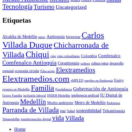
Música
Politica
Tecnología
Turismo
Uncategorized
Etiquetas
Carlos
Antioquia
Alcaldia de Medellín
bienestar
amor
Villada Duque
Chicharronada de
Chiqui
Villada
Comfenalco
Colombia
cine colombiano
cine
Comfenalco Antioquia
Corantioquia
cultura
cultura paisa
desarrollo
Elextramedios
economía circular
regional
Educación
Elextramedios.com
Essity
empleo en Antioquia
eMPLEO
Familia
Gobernación de Antioquia
Fundalianza
eventos en Medellín
IU Digital de
inclusión laboral
INDER Medellín
inteligencia artificial
Grupo Familia
Medellín
Antioquia
Metro de Medellín
Medio ambiente
Parkinson
Parranda de Villada
sostenibilidad
paz
Teleantioquia
Salud
vida
Villada
Telemedellín
transformación digital
Home