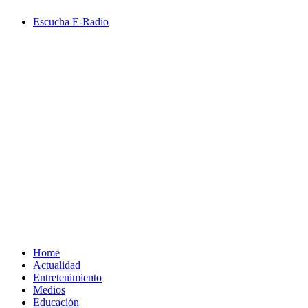
Saltar
Escucha E-Radio
al
contenido
Primary
Menu
Home
Actualidad
Entretenimiento
Medios
Educación