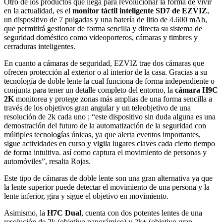
Otro de los productos que llega para revolucionar la forma de vivir
en la actualidad, es el
monitor táctil inteligente SD7 de EZVIZ
,
un dispositivo de 7 pulgadas y una batería de litio de 4.600 mAh,
que permitirá gestionar de forma sencilla y directa su sistema de
seguridad doméstico como videoporteros, cámaras y timbres y
cerraduras inteligentes.
En cuanto a cámaras de seguridad, EZVIZ trae dos cámaras que
ofrecen protección al exterior o al interior de la casa. Gracias a su
tecnología de doble lente la cual funciona de forma independiente o
conjunta para tener un detalle completo del entorno, la
cámara H9C
2K
monitorea y protege zonas más amplias de una forma sencilla a
través de los objetivos gran angular y un teleobjetivo de una
resolución de 2k cada uno ; “este dispositivo sin duda alguna es una
demostración del futuro de la automatización de la seguridad con
múltiples tecnologías únicas, ya que alerta eventos importantes,
sigue actividades en curso y vigila lugares claves cada cierto tiempo
de forma intuitiva. así como captura el movimiento de personas y
automóviles”, resalta Rojas.
Este tipo de cámaras de doble lente son una gran alternativa ya que
la lente superior puede detectar el movimiento de una persona y la
lente inferior, gira y sigue el objetivo en movimiento.
Asimismo, la
H7C Dual
, cuenta con dos potentes lentes de una
resolución de 2k (objetivo panorámico) y 2k+ (objetivo gran