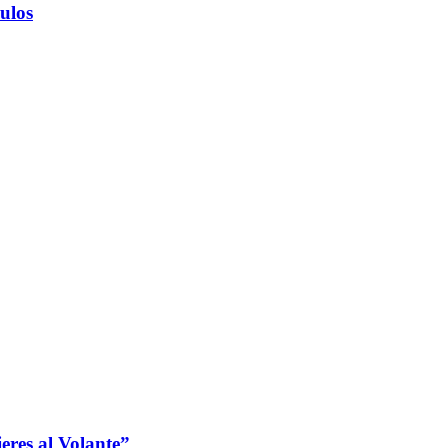
ulos
jeres al Volante”