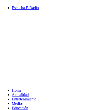
Saltar
Escucha E-Radio
al
contenido
Primary
Menu
Home
Actualidad
Entretenimiento
Medios
Educación