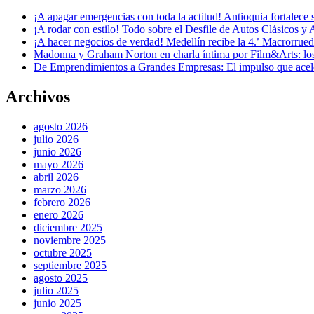
¡A apagar emergencias con toda la actitud! Antioquia fortalec
¡A rodar con estilo! Todo sobre el Desfile de Autos Clásicos y 
¡A hacer negocios de verdad! Medellín recibe la 4.ª Macrorru
Madonna y Graham Norton en charla íntima por Film&Arts: los 
De Emprendimientos a Grandes Empresas: El impulso que acel
Archivos
agosto 2026
julio 2026
junio 2026
mayo 2026
abril 2026
marzo 2026
febrero 2026
enero 2026
diciembre 2025
noviembre 2025
octubre 2025
septiembre 2025
agosto 2025
julio 2025
junio 2025