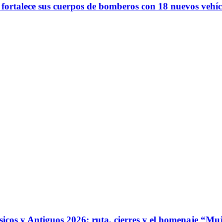
 fortalece sus cuerpos de bomberos con 18 nuevos vehíc
ásicos y Antiguos 2026: ruta, cierres y el homenaje “Mu