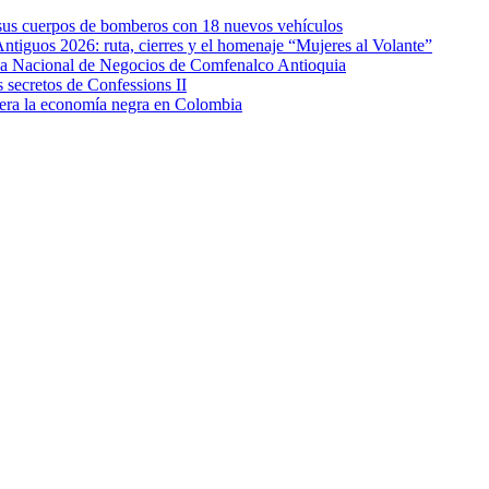
e sus cuerpos de bomberos con 18 nuevos vehículos
Antiguos 2026: ruta, cierres y el homenaje “Mujeres al Volante”
eda Nacional de Negocios de Comfenalco Antioquia
secretos de Confessions II
era la economía negra en Colombia