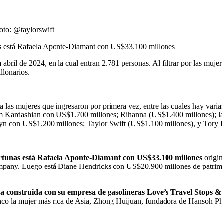
oto: @taylorswift
unas está Rafaela Aponte-Diamant con US$33.100 millones
a abril de 2024, en la cual entran 2.781 personas. Al filtrar por las muje
llonarios.
r a las mujeres que ingresaron por primera vez, entre las cuales hay var
im Kardashian con US$1.700 millones; Rihanna (US$1.400 millones);
Zatlyn con US$1.200 millones; Taylor Swift (US$1.100 millones), y Tor
 fortunas está Rafaela Aponte-Diamant con US$33.100 millones
origin
mpany. Luego está Diane Hendricks con US$20.900 millones de patri
a construida con su empresa de gasolineras Love’s Travel Stops &
cinco la mujer más rica de Asia, Zhong Huijuan, fundadora de Hansoh 