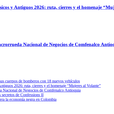
ásicos y Antiguos 2026: ruta, cierres y el homenaje “Mu
 Macrorrueda Nacional de Negocios de Comfenalco Antio
e sus cuerpos de bomberos con 18 nuevos vehículos
Antiguos 2026: ruta, cierres y el homenaje “Mujeres al Volante”
eda Nacional de Negocios de Comfenalco Antioquia
secretos de Confessions II
era la economía negra en Colombia