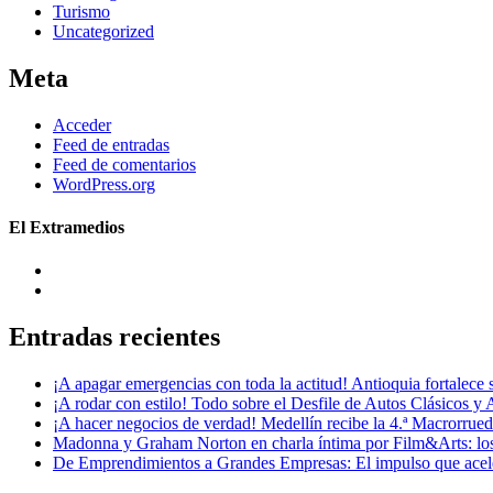
Turismo
Uncategorized
Meta
Acceder
Feed de entradas
Feed de comentarios
WordPress.org
El Extramedios
Entradas recientes
¡A apagar emergencias con toda la actitud! Antioquia fortalec
¡A rodar con estilo! Todo sobre el Desfile de Autos Clásicos y 
¡A hacer negocios de verdad! Medellín recibe la 4.ª Macrorru
Madonna y Graham Norton en charla íntima por Film&Arts: los 
De Emprendimientos a Grandes Empresas: El impulso que acel