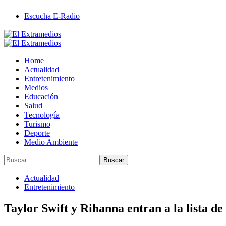
Saltar
Escucha E-Radio
al
contenido
Primary
Menu
Home
Actualidad
Entretenimiento
Medios
Educación
Salud
Tecnología
Turismo
Deporte
Medio Ambiente
Buscar:
Actualidad
Entretenimiento
Taylor Swift y Rihanna entran a la lista de