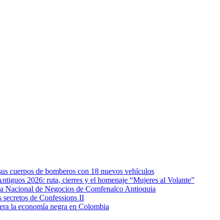
e sus cuerpos de bomberos con 18 nuevos vehículos
Antiguos 2026: ruta, cierres y el homenaje “Mujeres al Volante”
eda Nacional de Negocios de Comfenalco Antioquia
secretos de Confessions II
era la economía negra en Colombia