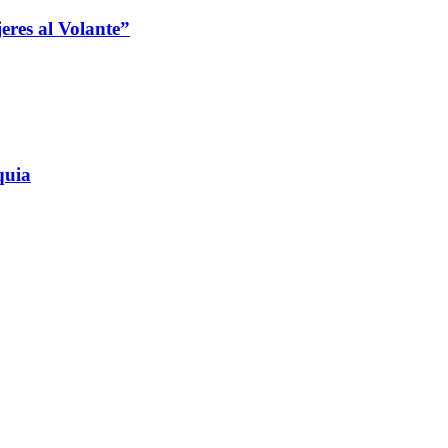
jeres al Volante”
quia