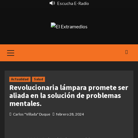
Saltar
Escucha E-Radio
al
contenido
Primary
Menu
Actualidad
Salud
Revolucionaria lámpara promete ser
aliada en la solución de problemas
mentales.
Carlos "Villada" Duque
febrero 28, 2024