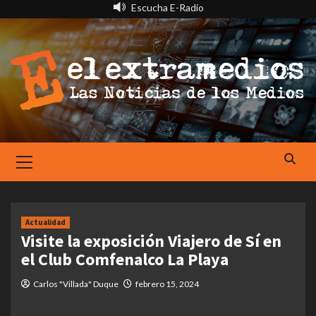
Saltar
Escucha E-Radio
al
contenido
Primary
Menu
Actualidad
Visite la exposición Viajero de Sí en
el Club Comfenalco La Playa
Carlos "Villada" Duque
febrero 15, 2024