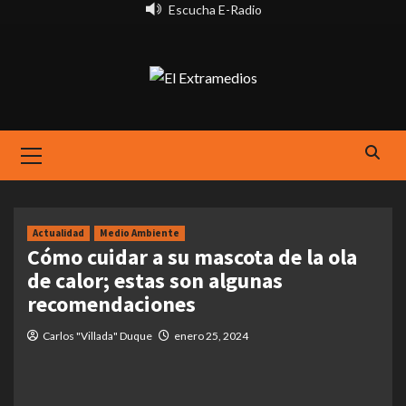
Saltar
Escucha E-Radio
al
contenido
Primary
Menu
Actualidad
Medio Ambiente
Cómo cuidar a su mascota de la ola
de calor; estas son algunas
recomendaciones
Carlos "Villada" Duque
enero 25, 2024