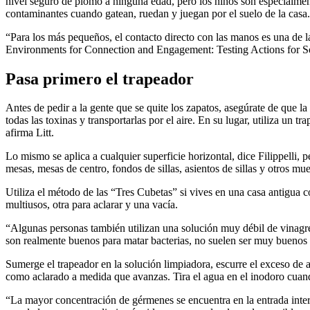
nivel seguro de plomo a ninguna edad, pero los niños son especialment
contaminantes cuando gatean, ruedan y juegan por el suelo de la casa.
“Para los más pequeños, el contacto directo con las manos es una de l
Environments for Connection and Engagement: Testing Actions for Soci
Pasa primero el trapeador
Antes de pedir a la gente que se quite los zapatos, asegúrate de que l
todas las toxinas y transportarlas por el aire. En su lugar, utiliza un 
afirma Litt.
Lo mismo se aplica a cualquier superficie horizontal, dice Filippelli,
mesas, mesas de centro, fondos de sillas, asientos de sillas y otros mu
Utiliza el método de las “Tres Cubetas” si vives en una casa antigua 
multiusos, otra para aclarar y una vacía.
“Algunas personas también utilizan una solución muy débil de vinagre 
son realmente buenos para matar bacterias, no suelen ser muy buenos
Sumerge el trapeador en la solución limpiadora, escurre el exceso de a
como aclarado a medida que avanzas. Tira el agua en el inodoro cuando
“La mayor concentración de gérmenes se encuentra en la entrada interi