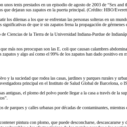
 con unos tenis prestados en un episodio de agosto de 2003 de “Sex a
s que dejaran sus zapatos en la puerta principal. (Crédito: HBO/Everett
r los dilemas a los que se enfrentan las personas solteras en un mundo
s significativas de que ir sin zapatos frena la propagación de gérmenes
o de Ciencias de la Tierra de la Universidad Indiana-Purdue de Indianápo
as que más nos preocupan son las E. coli que causan calambres abdomina
s zapatos y algo así como el 99% de los zapatos han dado positivo en ma
vo y la suciedad que rodea las casas, jardines y parques rurales y urban
estigadora principal en el Instituto de Salud Global de Barcelona, o I
 antiguas, el plomo del polvo puede llegar a la casa a través de la sup
tos”.
s de parques y calles urbanas por décadas de contaminantes, mientras q
contener pintura con plomo, que puede desconcharse, descascararse y de