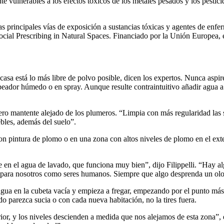
e vulnerables a los efectos tóxicos de los metales pesados y los pesti
as principales vías de exposición a sustancias tóxicas y agentes de enf
al Prescribing in Natural Spaces. Financiado por la Unión Europea, el
a casa está lo más libre de polvo posible, dicen los expertos. Nunca asp
trapeador húmedo o en spray. Aunque resulte contraintuitivo añadir agua a
 pero mantente alejado de los plumeros. “Limpia con más regularidad las 
ebles, además del suelo”.
con pintura de plomo o en una zona con altos niveles de plomo en el ex
en el agua de lavado, que funciona muy bien”, dijo Filippelli. “Hay al
 para nosotros como seres humanos. Siempre que algo desprenda un olor
gua en la cubeta vacía y empieza a fregar, empezando por el punto más a
 parezca sucia o con cada nueva habitación, no la tires fuera.
or, y los niveles descienden a medida que nos alejamos de esta zona”, 