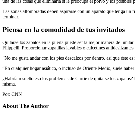
una de las cosas que eliminaría si le preocupa el polvo y los posibles
Las zonas alfombradas deben aspirarse con un aparato que tenga un filtro
terminar.
Piensa en la comodidad de tus invitados
Quitarse los zapatos en la puerta puede ser la mejor manera de limita
Filippelli. Proporcionar zapatillas lavables o calcetines antideslizante
“No me gusta andar con los pies descalzos por dentro, así que éste es m
“En cualquier hogar asiático, o incluso de Oriente Medio, suele haber u
¿Habría resuelto eso los problemas de Carrie de quitarse los zapato
misma.
Por: CNN
About The Author