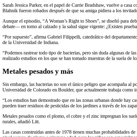
Sarah Jessica Parker, en el papel de Carrie Bradshaw, vuelve a casa
Blahnik fueron robados después de que su amiga pidiera a los invitado
Aunque el episodio, “A Woman’s Right to Shoes”, se diseñó para debati
debate— en torno al calzado y la salud sigue vigente: ¿Existen prueba
“Por supuesto”, afirma Gabriel Filippelli, catedrático del departament
de la Universidad de Indiana.
“Podemos rastrear todo tipo de bacterias, pero sin duda algunas de l
realizado estudios en los que se han tomado muestras de la suela de lo
Metales pesados y más
Sin embargo, las bacterias no son el único peligro que acompaña al pol
Universidad de Colorado en Boulder, que actualmente trabaja como inv
“Los estudios han demostrado que en las zonas urbanas donde hay casas
pueden traer residuos de pesticidas de los jardines a través de los zapa
Metales pesados como el plomo, el cobre y el zinc impregnan los suelo
rurales, añadió Litt.
Las casas construidas antes de 1978 tienen muchas probabilidades de 