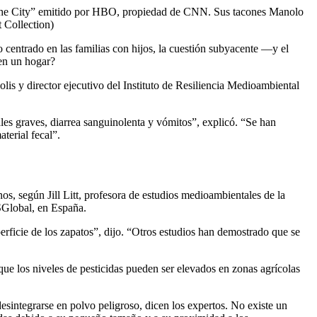
nd the City” emitido por HBO, propiedad de CNN. Sus tacones Manolo
 Collection)
 centrado en las familias con hijos, la cuestión subyacente —y el
 en un hogar?
lis y director ejecutivo del Instituto de Resiliencia Medioambiental
les graves, diarrea sanguinolenta y vómitos”, explicó. “Se han
terial fecal”.
os, según Jill Litt, profesora de estudios medioambientales de la
SGlobal, en España.
erficie de los zapatos”, dijo. “Otros estudios han demostrado que se
ue los niveles de pesticidas pueden ser elevados en zonas agrícolas
sintegrarse en polvo peligroso, dicen los expertos. No existe un