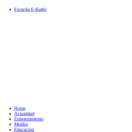
Saltar
Escucha E-Radio
al
contenido
Primary
Menu
Home
Actualidad
Entretenimiento
Medios
Educación