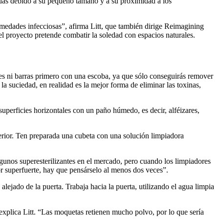
cidas debido a su pequeño tamaño y a su proximidad a los
ermedades infecciosas”, afirma Litt, que también dirige Reimagining
 proyecto pretende combatir la soledad con espacios naturales.
ires ni barras primero con una escoba, ya que sólo conseguirás remover
 la suciedad, en realidad es la mejor forma de eliminar las toxinas,
superficies horizontales con un paño húmedo, es decir, alféizares,
terior. Ten preparada una cubeta con una solución limpiadora
gunos superesterilizantes en el mercado, pero cuando los limpiadores
 superfuerte, hay que pensárselo al menos dos veces”.
lejado de la puerta. Trabaja hacia la puerta, utilizando el agua limpia
explica Litt. “Las moquetas retienen mucho polvo, por lo que sería