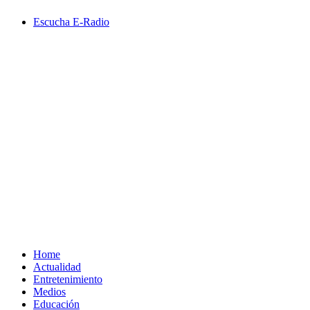
Saltar
Escucha E-Radio
al
contenido
Primary
Menu
Home
Actualidad
Entretenimiento
Medios
Educación