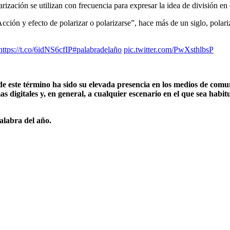
ización se utilizan con frecuencia para expresar la idea de división en
Acción y efecto de polarizar o polarizarse”, hace más de un siglo, polari
https://t.co/6idNS6cfIP
#palabradelaño
pic.twitter.com/PwXsthlbsP
 de este término ha sido su elevada presencia en los medios de comun
s digitales y, en general, a cualquier escenario en el que sea habitu
alabra del año.