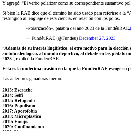
Y agregó: “El verbo polarizar como su correspondiente sustantivo polar
Si bien la RAE dice que el término ha sido usado para referirse a la “
restringido al lenguaje de esta ciencia, en relación con los polos.
«Polarización», palabra del año 2023 de la FundéuRAE.
— FundéuRAE (@Fundeu)
December 27, 2023
“
Además de su interés lingüístico, el otro motivo para la elección
ámbito ideológico, al mundo deportivo, al debate en las plataforma
2023
“, explicó la FundéuRAE.
Esta es la undécima ocasión en la que la FundéuRAE escoge su p
Las anteriores ganadoras fueron:
2013: Escrache
2014: Selfi
2015: Refugiado
2016: Populismo
2017: Aporofobia
2018: Microplástico
2019: Emojis
2020: Confinamiento