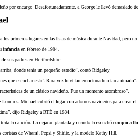
ideño por encargo. Desafortunadamente, a George le llevó demasiado ti
ael
 los primeros lugares en las listas de música durante Navidad, pero no
u infancia
en febrero de 1984.
a de sus padres en Hertfordshire.
ó arriba, donde tenía un pequeño estudio”, contó Ridgeley,
es que escuchar esto’. Rara vez lo vi tan emocionado o tan animado”.
características de un clásico navideño. Fue un momento asombroso”.
 Londres. Michael cubrió el lugar con adornos navideños para crear el
ctima”, dijo Ridgeley a RTÉ en 1984.
rata la canción. La dejaron plantada y cuando la escuchó
rompió a ll
s coristas de Wham!, Pepsi y Shirlie, y la modelo Kathy Hill.