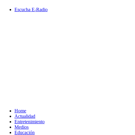
Saltar
Escucha E-Radio
al
contenido
Primary
Menu
Home
Actualidad
Entretenimiento
Medios
Educación