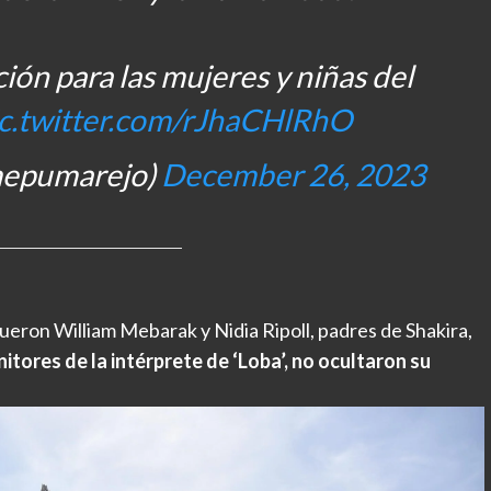
ión para las mujeres y niñas del
ic.twitter.com/rJhaCHlRhO
mepumarejo)
December 26, 2023
fueron William Mebarak y Nidia Ripoll, padres de Shakira,
tores de la intérprete de ‘Loba’, no ocultaron su