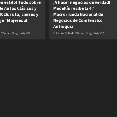
on estilo! Todo sobre
¡A hacer negocios de verdad!
 de Autos Clásicos y
Medellín recibe la 4.ª
026: ruta, cierres y
Macrorrueda Nacional de
je “Mujeres al
Negocios de Comfenalco
Antioquia
da" Duque
agosto 6, 2026
Carlos "Villada" Duque
agosto 6, 2026