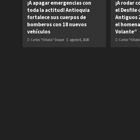
¡A apagar emergencias con
¡A rodar c
toda la actitud! Antioquia
el Desfile
fortalece sus cuerpos de
Antiguos 2
bomberos con 18 nuevos
el homena
vehículos
Volante”
Carlos "Villada" Duque
agosto 6, 2026
Carlos "Villa