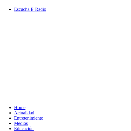
Saltar
Escucha E-Radio
al
contenido
Primary
Menu
Home
Actualidad
Entretenimiento
Medios
Educación