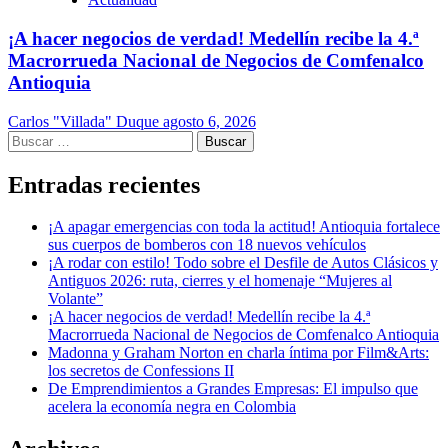
¡A hacer negocios de verdad! Medellín recibe la 4.ª
Macrorrueda Nacional de Negocios de Comfenalco
Antioquia
Carlos "Villada" Duque
agosto 6, 2026
Buscar:
Entradas recientes
¡A apagar emergencias con toda la actitud! Antioquia fortalece
sus cuerpos de bomberos con 18 nuevos vehículos
¡A rodar con estilo! Todo sobre el Desfile de Autos Clásicos y
Antiguos 2026: ruta, cierres y el homenaje “Mujeres al
Volante”
¡A hacer negocios de verdad! Medellín recibe la 4.ª
Macrorrueda Nacional de Negocios de Comfenalco Antioquia
Madonna y Graham Norton en charla íntima por Film&Arts:
los secretos de Confessions II
De Emprendimientos a Grandes Empresas: El impulso que
acelera la economía negra en Colombia