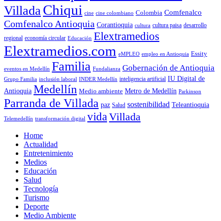
Chiqui
Villada
Comfenalco
Colombia
cine colombiano
cine
Comfenalco Antioquia
Corantioquia
cultura
cultura paisa
desarrollo
Elextramedios
economía circular
regional
Educación
Elextramedios.com
Essity
empleo en Antioquia
eMPLEO
Familia
Gobernación de Antioquia
Fundalianza
eventos en Medellín
IU Digital de
inclusión laboral
INDER Medellín
inteligencia artificial
Grupo Familia
Medellín
Antioquia
Metro de Medellín
Medio ambiente
Parkinson
Parranda de Villada
sostenibilidad
paz
Teleantioquia
Salud
vida
Villada
Telemedellín
transformación digital
Home
Actualidad
Entretenimiento
Medios
Educación
Salud
Tecnología
Turismo
Deporte
Medio Ambiente