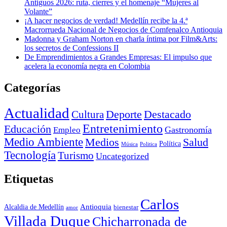
Antiguos 2026: ruta, cierres y el homenaje “Mujeres al
Volante”
¡A hacer negocios de verdad! Medellín recibe la 4.ª
Macrorrueda Nacional de Negocios de Comfenalco Antioquia
Madonna y Graham Norton en charla íntima por Film&Arts:
los secretos de Confessions II
De Emprendimientos a Grandes Empresas: El impulso que
acelera la economía negra en Colombia
Categorías
Actualidad
Deporte
Cultura
Destacado
Entretenimiento
Educación
Empleo
Gastronomía
Medio Ambiente
Medios
Salud
Política
Música
Politica
Tecnología
Turismo
Uncategorized
Etiquetas
Carlos
Antioquia
Alcaldia de Medellín
bienestar
amor
Villada Duque
Chicharronada de