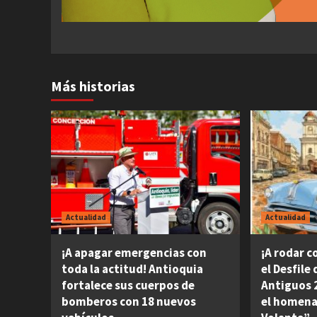
Más historias
Actualidad
Actualidad
¡A apagar emergencias con
¡A rodar c
toda la actitud! Antioquia
el Desfile
fortalece sus cuerpos de
Antiguos 2
bomberos con 18 nuevos
el homena