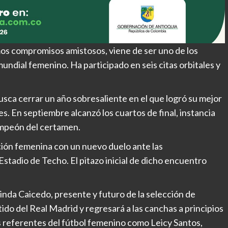
mos compromisos amistosos, viene de ser uno de los
mundial femenino. Ha participado en seis citas orbitales y
r busca cerrar un año sobresaliente en el que logró su mejor
s. En septiembre alcanzó los cuartos de final, instancia
ampeón del certamen.
cción femenina con un nuevo duelo ante las
stadio de Techo. El pitazo inicial de dicho encuentro
nda Caicedo, presente y futuro de la selección de
ido del Real Madrid y regresará a las canchas a principios
s referentes del fútbol femenino como Leicy Santos,