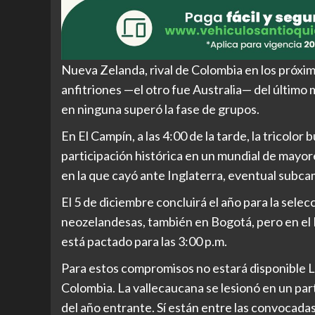
Nueva Zelanda, rival de Colombia en los próxi
anfitriones —el otro fue Australia— del último 
en ninguna superó la fase de grupos.
En El Campín, a las 4:00 de la tarde, la tricolo
participación histórica en un mundial de mayore
en la que cayó ante Inglaterra, eventual subc
El 5 de diciembre concluirá el año para la sele
neozelandesas, también en Bogotá, pero en el E
está pactado para las 3:00 p.m.
Para estos compromisos no estará disponible Li
Colombia. La vallecaucana se lesionó en un part
del año entrante. Sí están entre las convocada