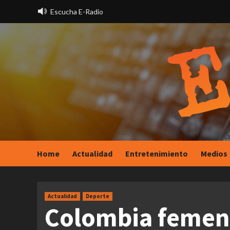
Saltar
Escucha E-Radio
al
contenido
Home
Actualidad
Entretenimiento
Medios
Actualidad
Deporte
Colombia femen