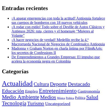
Entradas recientes
¡A apagar emergencias con toda la actitud! Antioquia fortalece
sus cuerpos de bomberos con 18 nuevos vehículos
¡A rodar con estilo! Todo sobre el Desfile de Autos Clásicos y
Antiguos 2026: ruta, cierres y el homenaje “Mujeres al
Volante”
¡A hacer negocios de verdad! Medellín recibe la 4.ª
Macrorrueda Nacional de Negocios de Comfenalco Antioquia
Madonna y Graham Norton en charla íntima por Film&Arts:
los secretos de Confessions II
De Emprendimientos a Grandes Empresas: El impulso que
acelera la economía negra en Colombia
Categorías
Actualidad
Deporte
Cultura
Destacado
Entretenimiento
Educación
Empleo
Gastronomía
Medio Ambiente
Medios
Salud
Política
Música
Politica
Tecnología
Turismo
Uncategorized