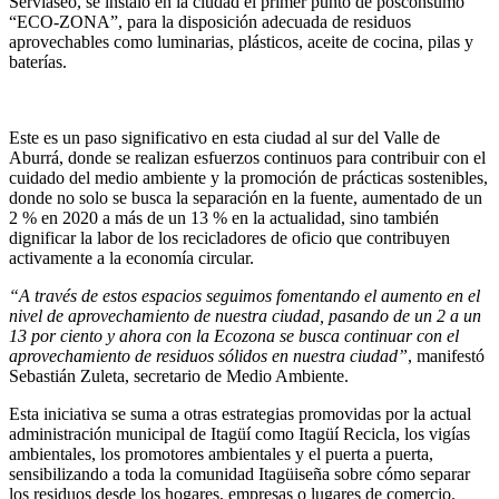
Serviaseo, se instaló en la ciudad el primer punto de posconsumo
“ECO-ZONA”, para la disposición adecuada de residuos
aprovechables como luminarias, plásticos, aceite de cocina, pilas y
baterías.
Este es un paso significativo en esta ciudad al sur del Valle de
Aburrá, donde se realizan esfuerzos continuos para contribuir con el
cuidado del medio ambiente y la promoción de prácticas sostenibles,
donde no solo se busca la separación en la fuente, aumentado de un
2 % en 2020 a más de un 13 % en la actualidad, sino también
dignificar la labor de los recicladores de oficio que contribuyen
activamente a la economía circular.
“A través de estos espacios seguimos fomentando el aumento en el
nivel de aprovechamiento de nuestra ciudad, pasando de un 2 a un
13 por ciento y ahora con la Ecozona se busca continuar con el
aprovechamiento de residuos sólidos en nuestra ciudad”
, manifestó
Sebastián Zuleta, secretario de Medio Ambiente.
Esta iniciativa se suma a otras estrategias promovidas por la actual
administración municipal de Itagüí como Itagüí Recicla, los vigías
ambientales, los promotores ambientales y el puerta a puerta,
sensibilizando a toda la comunidad Itagüiseña sobre cómo separar
los residuos desde los hogares, empresas o lugares de comercio.