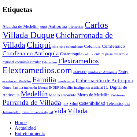
Etiquetas
Carlos
Antioquia
Alcaldia de Medellín
bienestar
amor
Villada Duque
Chicharronada de
Chiqui
Villada
Comfenalco
Colombia
cine colombiano
cine
Comfenalco Antioquia
Corantioquia
cultura
cultura paisa
desarrollo
Elextramedios
economía circular
regional
Educación
Elextramedios.com
Essity
empleo en Antioquia
eMPLEO
Familia
Gobernación de Antioquia
Fundalianza
eventos en Medellín
IU Digital de
inclusión laboral
INDER Medellín
inteligencia artificial
Grupo Familia
Medellín
Antioquia
Metro de Medellín
Medio ambiente
Parkinson
Parranda de Villada
sostenibilidad
paz
Teleantioquia
Salud
vida
Villada
Telemedellín
transformación digital
Home
Actualidad
Entretenimiento