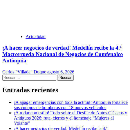
Actualidad
¡A hacer negocios de verdad! Medellín recibe la 4.ª
Macrorrueda Nacional de Negocios de Comfenalco
Antioquia
Carlos "Villada" Duque
agosto 6, 2026
Buscar:
Entradas recientes
¡A apagar emergencias con toda la actitud! Antioquia fortalece
sus cuerpos de bomberos con 18 nuevos vehículos
¡A rodar con estilo! Todo sobre el Desfile de Autos Clásicos y
Antiguos 2026: ruta, cierres y el homenaje “Mujeres al
Volante”
¡A hacer negocios de verdad! Medellín recibe la 4.ª