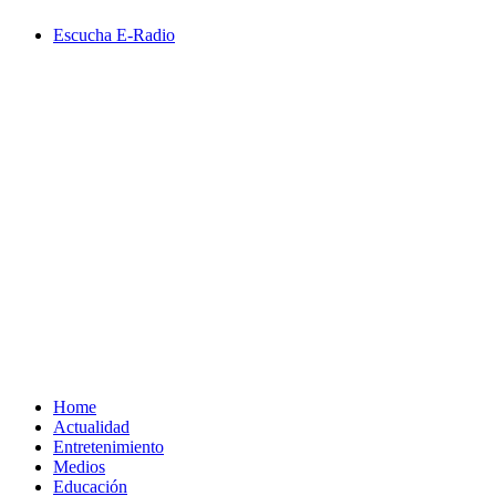
Saltar
Escucha E-Radio
al
contenido
Primary
Menu
Home
Actualidad
Entretenimiento
Medios
Educación