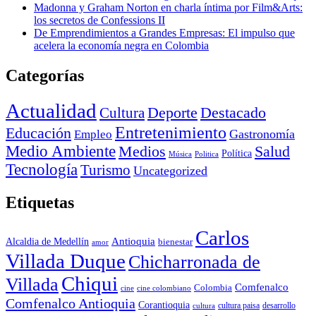
Madonna y Graham Norton en charla íntima por Film&Arts:
los secretos de Confessions II
De Emprendimientos a Grandes Empresas: El impulso que
acelera la economía negra en Colombia
Categorías
Actualidad
Deporte
Cultura
Destacado
Entretenimiento
Educación
Empleo
Gastronomía
Medio Ambiente
Medios
Salud
Política
Música
Politica
Tecnología
Turismo
Uncategorized
Etiquetas
Carlos
Antioquia
Alcaldia de Medellín
bienestar
amor
Villada Duque
Chicharronada de
Chiqui
Villada
Comfenalco
Colombia
cine colombiano
cine
Comfenalco Antioquia
Corantioquia
cultura
cultura paisa
desarrollo