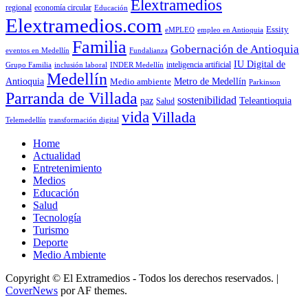
Elextramedios
economía circular
regional
Educación
Elextramedios.com
Essity
empleo en Antioquia
eMPLEO
Familia
Gobernación de Antioquia
Fundalianza
eventos en Medellín
IU Digital de
inclusión laboral
INDER Medellín
inteligencia artificial
Grupo Familia
Medellín
Antioquia
Metro de Medellín
Medio ambiente
Parkinson
Parranda de Villada
sostenibilidad
paz
Teleantioquia
Salud
vida
Villada
Telemedellín
transformación digital
Home
Actualidad
Entretenimiento
Medios
Educación
Salud
Tecnología
Turismo
Deporte
Medio Ambiente
Copyright © El Extramedios - Todos los derechos reservados.
|
CoverNews
por AF themes.