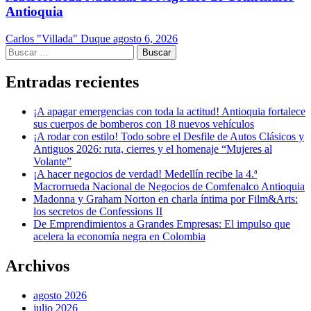
Antioquia
Carlos "Villada" Duque
agosto 6, 2026
Buscar:
Entradas recientes
¡A apagar emergencias con toda la actitud! Antioquia fortalece
sus cuerpos de bomberos con 18 nuevos vehículos
¡A rodar con estilo! Todo sobre el Desfile de Autos Clásicos y
Antiguos 2026: ruta, cierres y el homenaje “Mujeres al
Volante”
¡A hacer negocios de verdad! Medellín recibe la 4.ª
Macrorrueda Nacional de Negocios de Comfenalco Antioquia
Madonna y Graham Norton en charla íntima por Film&Arts:
los secretos de Confessions II
De Emprendimientos a Grandes Empresas: El impulso que
acelera la economía negra en Colombia
Archivos
agosto 2026
julio 2026