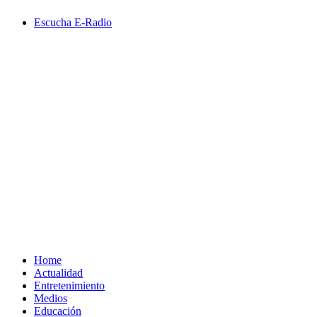
Saltar
Escucha E-Radio
al
contenido
Primary
Menu
Home
Actualidad
Entretenimiento
Medios
Educación