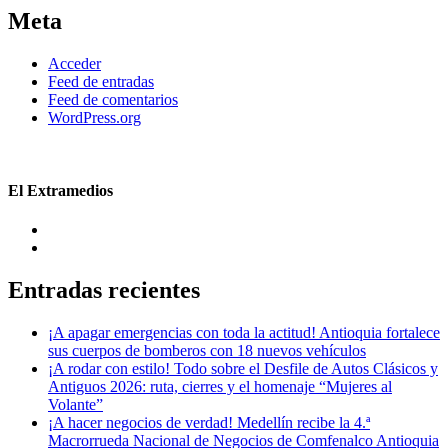
Meta
Acceder
Feed de entradas
Feed de comentarios
WordPress.org
El Extramedios
Entradas recientes
¡A apagar emergencias con toda la actitud! Antioquia fortalece
sus cuerpos de bomberos con 18 nuevos vehículos
¡A rodar con estilo! Todo sobre el Desfile de Autos Clásicos y
Antiguos 2026: ruta, cierres y el homenaje “Mujeres al
Volante”
¡A hacer negocios de verdad! Medellín recibe la 4.ª
Macrorrueda Nacional de Negocios de Comfenalco Antioquia