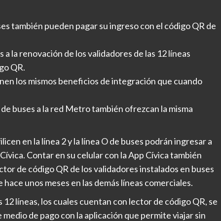
buses también pueden pagar su ingreso con el código QR de
s a la renovación de los validadores de las 12 líneas
igo QR.
nen los mismos beneficios de integración que cuando
s de buses a la red Metro también ofrezcan la misma
icen en la línea 2 y la línea O de buses podrán ingresar a
 Cívica. Contar en su celular con la App Cívica también
ector de código QR de los validadores instalados en buses
e hace unos meses en las demás líneas comerciales.
s 12 líneas, los cuales cuentan con lector de código QR, se
 medio de pago con la aplicación que permite viajar sin