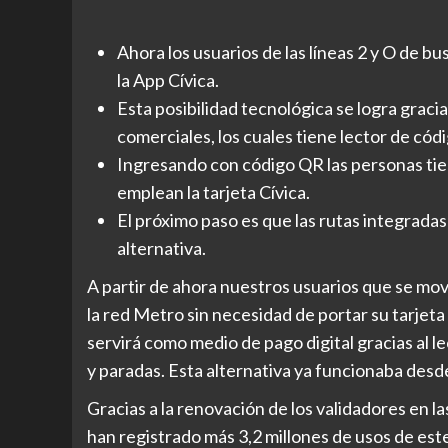
Ahora los usuarios de las líneas 2 y O de 
la App Cívica.
Esta posibilidad tecnológica se logra gracia
comerciales, los cuales tiene lector de cód
Ingresando con código QR las personas tie
emplean la tarjeta Cívica.
El próximo paso es que las rutas integrada
alternativa.
A partir de ahora nuestros usuarios que se movil
la red Metro sin necesidad de portar su tarjeta
servirá como medio de pago digital gracias al l
y paradas. Esta alternativa ya funcionaba desd
Gracias a la renovación de los validadores en la
han registrado más 3,2 millones de usos de este