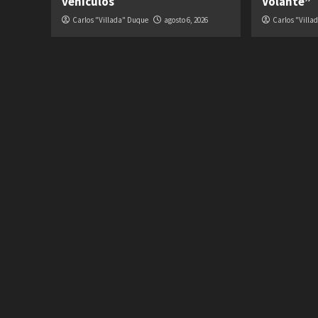
vehículos
Volante”
Carlos "Villada" Duque
agosto 6, 2026
Carlos "Villa