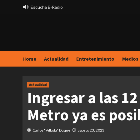
Saltar
Escucha E-Radio
al
contenido
Home
Actualidad
Entretenimiento
Medios
Actualidad
Ingresar a las 12
Metro ya es posi
Carlos "Villada" Duque
agosto 23, 2023