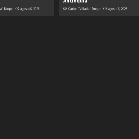
Antioquia
da" Duque
agosto 6, 2026
Carlos "Villada" Duque
agosto 6, 2026