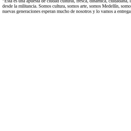
“Esta es una apuesta de ciudad cultural, fresca, dinámica, ciudadana, l
desde la militancia. Somos cultura, somos arte, somos Medellín, somos 
nuevas generaciones esperan mucho de nosotros y lo vamos a entrega