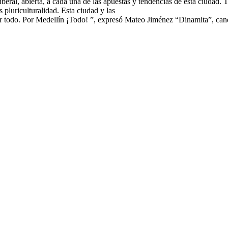
iberal, abierta, a cada una de las apuestas y tendencias de esta ciudad.
pluriculturalidad. Esta ciudad y las
r todo. Por Medellín ¡Todo! ”, expresó Mateo Jiménez “Dinamita”, can