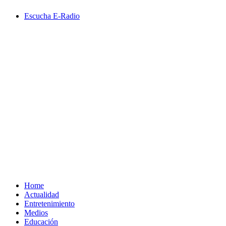
Saltar
Escucha E-Radio
al
contenido
Primary
Menu
Home
Actualidad
Entretenimiento
Medios
Educación