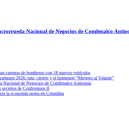
 Macrorrueda Nacional de Negocios de Comfenalco Antio
e sus cuerpos de bomberos con 18 nuevos vehículos
Antiguos 2026: ruta, cierres y el homenaje “Mujeres al Volante”
eda Nacional de Negocios de Comfenalco Antioquia
secretos de Confessions II
era la economía negra en Colombia