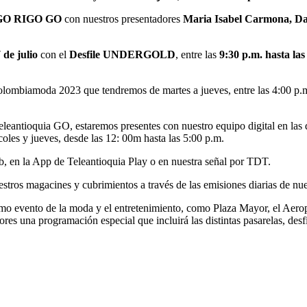
e GO RIGO GO
con nuestros presentadores
Maria Isabel Carmona, Da
7 de julio
con el
Desfile UNDERGOLD
, entre las
9:30 p.m. hasta la
lombiamoda 2023 que tendremos de martes a jueves, entre las 4:00 p.m.
eleantioquia GO, estaremos presentes con nuestro equipo digital en las
coles y jueves, desde las 12: 00m hasta las 5:00 p.m.
b, en la App de Teleantioquia Play o en nuestra señal por TDT.
estros magacines y cubrimientos a través de las emisiones diarias de nu
áximo evento de la moda y el entretenimiento, como Plaza Mayor, el Aer
guidores una programación especial que incluirá las distintas pasarelas, 