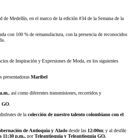
ad de Medellín, en el marco de la edición #34 de la Semana de la
borada con 100 % de remanufactura, con la presencia de reconocidos
da.
os de Inspiración y Expresiones de Moda, en los siguientes
as presentadoras
Maribel
a.m.
, así como diferentes transmisiones, recorridos y
a
GO
.
disfrutes de la
colección de nuestro talento colombiano con el
bernación
de Antioquia
y
Alado
desde las
12:00m
; y al desfile
s 11:30
p.m.,
por
Teleantioquia
y
Teleantioquia
GO.