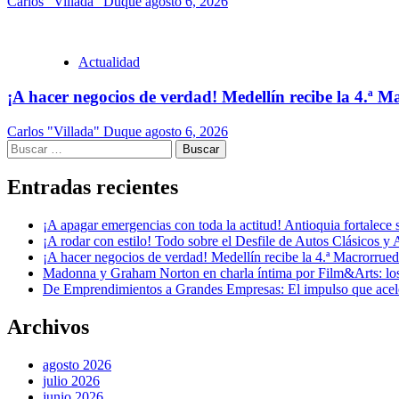
Carlos "Villada" Duque
agosto 6, 2026
Actualidad
¡A hacer negocios de verdad! Medellín recibe la 4.ª
Carlos "Villada" Duque
agosto 6, 2026
Buscar:
Entradas recientes
¡A apagar emergencias con toda la actitud! Antioquia fortalec
¡A rodar con estilo! Todo sobre el Desfile de Autos Clásicos y 
¡A hacer negocios de verdad! Medellín recibe la 4.ª Macrorru
Madonna y Graham Norton en charla íntima por Film&Arts: los 
De Emprendimientos a Grandes Empresas: El impulso que acel
Archivos
agosto 2026
julio 2026
junio 2026