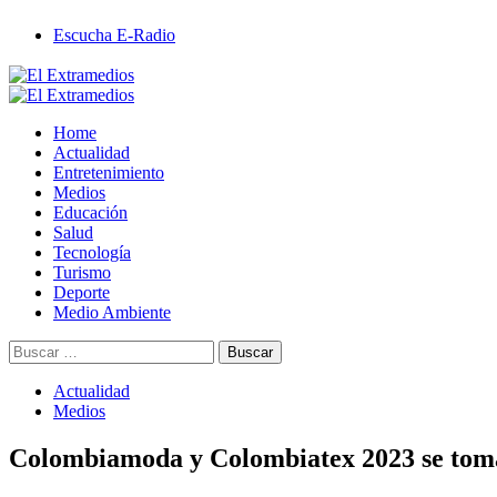
Saltar
Escucha E-Radio
al
contenido
Primary
Menu
Home
Actualidad
Entretenimiento
Medios
Educación
Salud
Tecnología
Turismo
Deporte
Medio Ambiente
Buscar:
Actualidad
Medios
Colombiamoda y Colombiatex 2023 se tomar