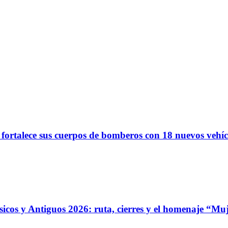
 fortalece sus cuerpos de bomberos con 18 nuevos vehíc
ásicos y Antiguos 2026: ruta, cierres y el homenaje “Mu