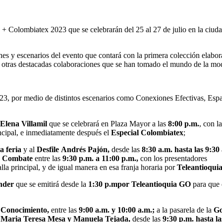
 + Colombiatex 2023 que se celebrarán del 25 al 27 de julio en la ciud
llones y escenarios del evento que contará con la primera colección ela
 otras destacadas colaboraciones que se han tomado el mundo de la mo
por medio de distintos escenarios como Conexiones Efectivas, Espaci
Elena Villamil
que se celebrará en Plaza Mayor a las
8:00 p.m.
, con l
incipal, e inmediatamente después el
Especial Colombiatex
;
la feria
y al
Desfile
Andrés
Pajón,
desde las
8:30
a.m.
hasta
las
9:30
de Combate
entre las
9:30 p.m. a 11:00 p.m.,
con los presentadores
lla principal, y de igual manera en esa franja horaria por
Teleantioqui
onder
que se emitirá desde la
1:30 p.mpor Teleantioquia GO
para que 
 Conocimiento,
entre las
9:00
a.m. y
10:00
a.m.;
a la pasarela de la
Go
 Maria Teresa Mesa y Manuela Tejada,
desde las
9:30 p.m. hasta la