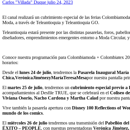
Carlos "Villada" Duque
julio 24, 2023
El canal realizará un cubrimiento especial de las ferias Colombiamoda
Moda, a través de Teleantioquia y Teleantioquia GO.
Teleantioquia estará presente por las distintas pasarelas, foros, pabe
diseñadores, emprendimientos emergentes entorno a Moda Circular, y
Conoce nuestra programación para Colombiamoda + Colombiatex 2023, 
horarios:
Desde el
lunes 24 de julio
, tendremos la
Pasarela Inaugural María 
Chica,VerónicaJiménezyMaríaTeresaMesa
por nuestra pantalla pr
El
martes 25 de julio
, tendremos un
cubrimiento especial previo a 
acompañamientos al Desfile TRUE, que se celebrará en el
Coliseo 
Viviana
Osorio,
Nacho
Cardona
y
Martha
Calad
por nuestra panta
Vive también la pasarela apertura con
Disney 100 Reflections of W
mundo de los comics
.
El
miércoles 26 de julio
tendremos una transmisión del
Pabellón del
ÉXITO – PEOPLE
, con nuestras presentadoras
Verónica
Jiménez,