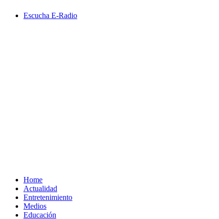
Saltar
Escucha E-Radio
al
contenido
Primary
Menu
Home
Actualidad
Entretenimiento
Medios
Educación