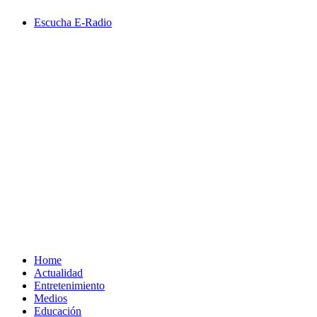
Saltar
Escucha E-Radio
al
contenido
Primary
Menu
Home
Actualidad
Entretenimiento
Medios
Educación