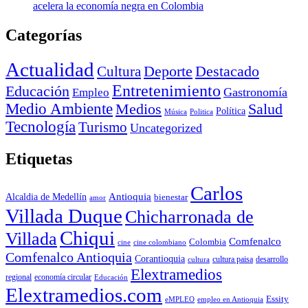
acelera la economía negra en Colombia
Categorías
Actualidad
Deporte
Cultura
Destacado
Entretenimiento
Educación
Empleo
Gastronomía
Medio Ambiente
Medios
Salud
Política
Música
Politica
Tecnología
Turismo
Uncategorized
Etiquetas
Carlos
Antioquia
Alcaldia de Medellín
bienestar
amor
Villada Duque
Chicharronada de
Chiqui
Villada
Comfenalco
Colombia
cine colombiano
cine
Comfenalco Antioquia
Corantioquia
cultura
cultura paisa
desarrollo
Elextramedios
economía circular
regional
Educación
Elextramedios.com
Essity
empleo en Antioquia
eMPLEO