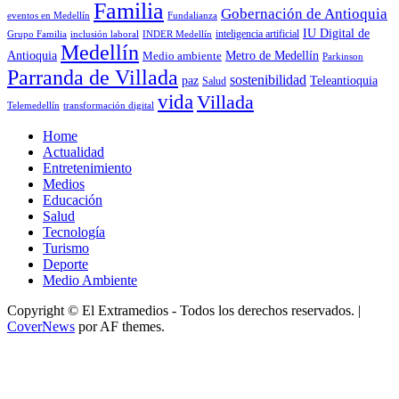
Familia
Gobernación de Antioquia
Fundalianza
eventos en Medellín
IU Digital de
inclusión laboral
INDER Medellín
inteligencia artificial
Grupo Familia
Medellín
Antioquia
Metro de Medellín
Medio ambiente
Parkinson
Parranda de Villada
sostenibilidad
paz
Teleantioquia
Salud
vida
Villada
Telemedellín
transformación digital
Home
Actualidad
Entretenimiento
Medios
Educación
Salud
Tecnología
Turismo
Deporte
Medio Ambiente
Copyright © El Extramedios - Todos los derechos reservados.
|
CoverNews
por AF themes.