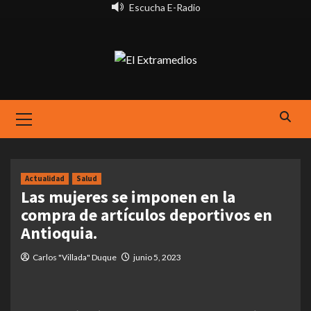
Saltar
Escucha E-Radio
al
contenido
Primary
Menu
Actualidad
Salud
Las mujeres se imponen en la
compra de artículos deportivos en
Antioquia.
Carlos "Villada" Duque
junio 5, 2023