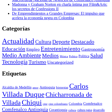
Madonna y Graham Norton en charla íntima por Film&Arts:
los secretos de Confessions II
De Emprendimientos a Grandes Empresas: El impulso que
acelera la economía negra en Colombia
Categorías
Actualidad
Deporte
Cultura
Destacado
Entretenimiento
Educación
Empleo
Gastronomía
Medio Ambiente
Medios
Salud
Política
Música
Politica
Tecnología
Turismo
Uncategorized
Etiquetas
Carlos
Antioquia
Alcaldia de Medellín
bienestar
amor
Villada Duque
Chicharronada de
Chiqui
Villada
Comfenalco
Colombia
cine colombiano
cine
Comfenalco Antioquia
Corantioquia
cultura
cultura paisa
desarrollo