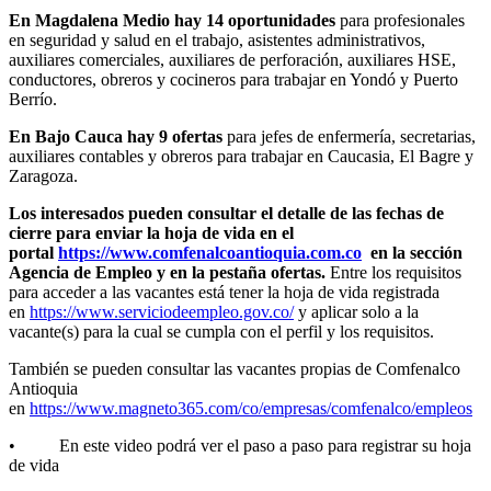
En Magdalena Medio hay 14 oportunidades
para profesionales
en seguridad y salud en el trabajo, asistentes administrativos,
auxiliares comerciales, auxiliares de perforación, auxiliares HSE,
conductores, obreros y cocineros para trabajar en Yondó y Puerto
Berrío.
En Bajo Cauca hay 9 ofertas
para jefes de enfermería, secretarias,
auxiliares contables y obreros para trabajar en Caucasia, El Bagre y
Zaragoza.
Los interesados pueden consultar el detalle de las fechas de
cierre para enviar la hoja de vida en el
portal
https://www.comfenalcoantioquia.com.co
en la sección
Agencia de Empleo y en la pestaña ofertas.
Entre los requisitos
para acceder a las vacantes está tener la hoja de vida registrada
en
https://www.serviciodeempleo.gov.co/
y aplicar solo a la
vacante(s) para la cual se cumpla con el perfil y los requisitos.
También se pueden consultar las vacantes propias de Comfenalco
Antioquia
en
https://www.magneto365.com/co/empresas/comfenalco/empleos
• En este video podrá ver el paso a paso para registrar su hoja
de vida