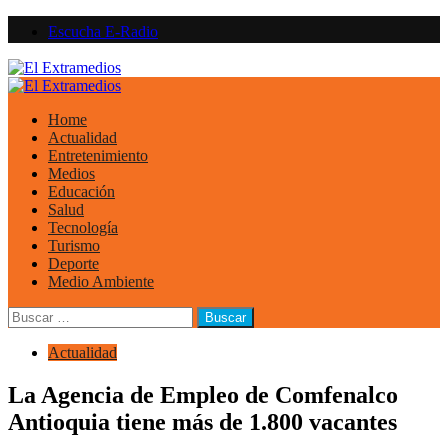
Saltar
Escucha E-Radio
al
contenido
Primary
Menu
Home
Actualidad
Entretenimiento
Medios
Educación
Salud
Tecnología
Turismo
Deporte
Medio Ambiente
Buscar:
Actualidad
La Agencia de Empleo de Comfenalco
Antioquia tiene más de 1.800 vacantes