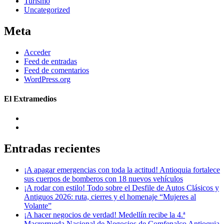
Turismo
Uncategorized
Meta
Acceder
Feed de entradas
Feed de comentarios
WordPress.org
El Extramedios
Entradas recientes
¡A apagar emergencias con toda la actitud! Antioquia fortalece
sus cuerpos de bomberos con 18 nuevos vehículos
¡A rodar con estilo! Todo sobre el Desfile de Autos Clásicos y
Antiguos 2026: ruta, cierres y el homenaje “Mujeres al
Volante”
¡A hacer negocios de verdad! Medellín recibe la 4.ª
Macrorrueda Nacional de Negocios de Comfenalco Antioquia