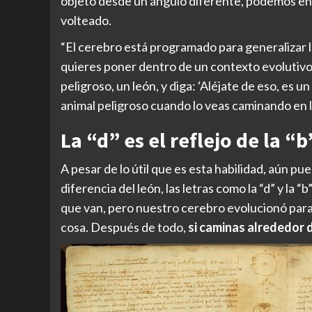
objeto desde un ángulo diferente, podemos ent
volteado.
“El cerebro está programado para generalizar lo
quieres poner dentro de un contexto evolutiv
peligroso, un león, y diga: ‘Aléjate de eso, es 
animal peligroso cuando lo veas caminando en la
La “d” es el reflejo de la “b
A pesar de lo útil que es esta habilidad, aún 
diferencia del león, las letras como la “d” y la
que van, pero nuestro cerebro evolucionó para
cosa. Después de todo,
si caminas alrededor d