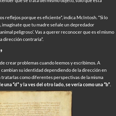
ender que se trata del mismo objeto, sólo que está
s reflejos porque es eficiente”, indica McIntosh. “Si lo
o, imagínate que tu madre señale un depredador
un animal peligroso’. Vas a querer reconocer que es el mismo
 dirección contraria”.
”
puede crear problemas cuando leemos y escribimos. A
 “b” cambian su identidad dependiendo de la dirección en
 tratarlas como diferentes perspectivas de la misma
e una “d” y la ves del otro lado, se vería como una “b”
.