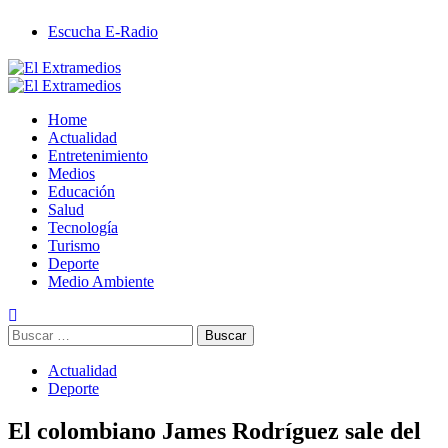
Saltar
Escucha E-Radio
al
contenido
Primary
Menu
Home
Actualidad
Entretenimiento
Medios
Educación
Salud
Tecnología
Turismo
Deporte
Medio Ambiente
Buscar:
Actualidad
Deporte
El colombiano James Rodríguez sale del