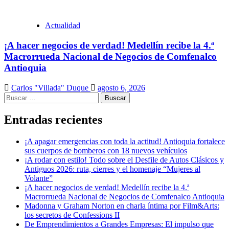
Actualidad
¡A hacer negocios de verdad! Medellín recibe la 4.ª
Macrorrueda Nacional de Negocios de Comfenalco
Antioquia
Carlos "Villada" Duque
agosto 6, 2026
Buscar:
Entradas recientes
¡A apagar emergencias con toda la actitud! Antioquia fortalece
sus cuerpos de bomberos con 18 nuevos vehículos
¡A rodar con estilo! Todo sobre el Desfile de Autos Clásicos y
Antiguos 2026: ruta, cierres y el homenaje “Mujeres al
Volante”
¡A hacer negocios de verdad! Medellín recibe la 4.ª
Macrorrueda Nacional de Negocios de Comfenalco Antioquia
Madonna y Graham Norton en charla íntima por Film&Arts:
los secretos de Confessions II
De Emprendimientos a Grandes Empresas: El impulso que