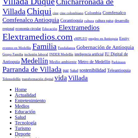
Villada Duque
Chicharronada de
Chiqui
Villada
Comfenalco
Colombia
cine colombiano
cine
Comfenalco Antioquia
Corantioquia
cultura
cultura paisa
desarrollo
Elextramedios
economía circular
regional
Educación
Elextramedios.com
Essity
empleo en Antioquia
eMPLEO
Familia
Gobernación de Antioquia
Fundalianza
eventos en Medellín
IU Digital de
inclusión laboral
INDER Medellín
inteligencia artificial
Grupo Familia
Medellín
Antioquia
Metro de Medellín
Medio ambiente
Parkinson
Parranda de Villada
sostenibilidad
paz
Teleantioquia
Salud
vida
Villada
Telemedellín
transformación digital
Home
Actualidad
Entretenimiento
Medios
Educación
Salud
Tecnología
Turismo
Deporte