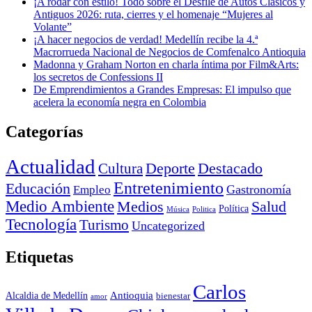
¡A rodar con estilo! Todo sobre el Desfile de Autos Clásicos y
Antiguos 2026: ruta, cierres y el homenaje “Mujeres al
Volante”
¡A hacer negocios de verdad! Medellín recibe la 4.ª
Macrorrueda Nacional de Negocios de Comfenalco Antioquia
Madonna y Graham Norton en charla íntima por Film&Arts:
los secretos de Confessions II
De Emprendimientos a Grandes Empresas: El impulso que
acelera la economía negra en Colombia
Categorías
Actualidad
Deporte
Cultura
Destacado
Entretenimiento
Educación
Empleo
Gastronomía
Medio Ambiente
Medios
Salud
Política
Música
Politica
Tecnología
Turismo
Uncategorized
Etiquetas
Carlos
Antioquia
Alcaldia de Medellín
bienestar
amor