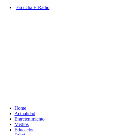
Saltar
Escucha E-Radio
al
contenido
Primary
Menu
Home
Actualidad
Entretenimiento
Medios
Educación