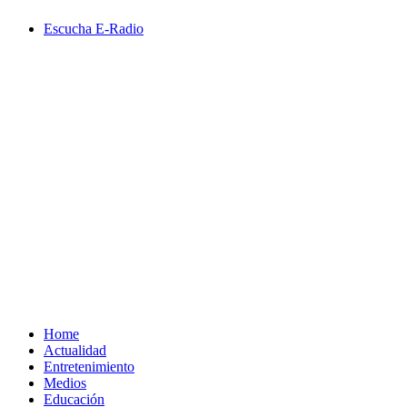
Saltar
Escucha E-Radio
al
contenido
Primary
Menu
Home
Actualidad
Entretenimiento
Medios
Educación