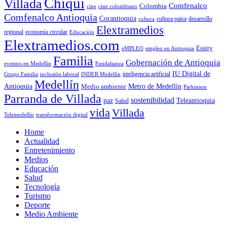
Chiqui
Villada
Comfenalco
Colombia
cine colombiano
cine
Comfenalco Antioquia
Corantioquia
cultura
cultura paisa
desarrollo
Elextramedios
economía circular
regional
Educación
Elextramedios.com
Essity
empleo en Antioquia
eMPLEO
Familia
Gobernación de Antioquia
Fundalianza
eventos en Medellín
IU Digital de
inclusión laboral
INDER Medellín
inteligencia artificial
Grupo Familia
Medellín
Antioquia
Metro de Medellín
Medio ambiente
Parkinson
Parranda de Villada
sostenibilidad
paz
Teleantioquia
Salud
vida
Villada
Telemedellín
transformación digital
Home
Actualidad
Entretenimiento
Medios
Educación
Salud
Tecnología
Turismo
Deporte
Medio Ambiente