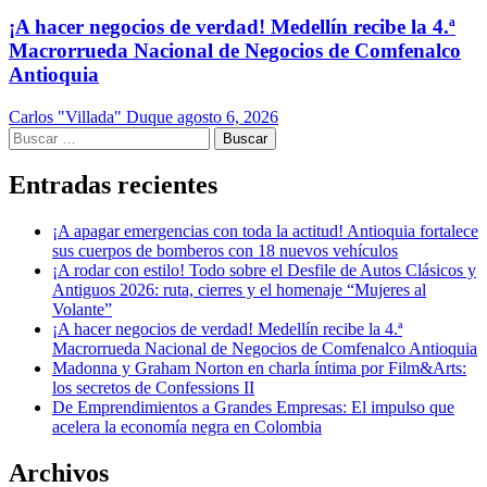
¡A hacer negocios de verdad! Medellín recibe la 4.ª
Macrorrueda Nacional de Negocios de Comfenalco
Antioquia
Carlos "Villada" Duque
agosto 6, 2026
Buscar:
Entradas recientes
¡A apagar emergencias con toda la actitud! Antioquia fortalece
sus cuerpos de bomberos con 18 nuevos vehículos
¡A rodar con estilo! Todo sobre el Desfile de Autos Clásicos y
Antiguos 2026: ruta, cierres y el homenaje “Mujeres al
Volante”
¡A hacer negocios de verdad! Medellín recibe la 4.ª
Macrorrueda Nacional de Negocios de Comfenalco Antioquia
Madonna y Graham Norton en charla íntima por Film&Arts:
los secretos de Confessions II
De Emprendimientos a Grandes Empresas: El impulso que
acelera la economía negra en Colombia
Archivos