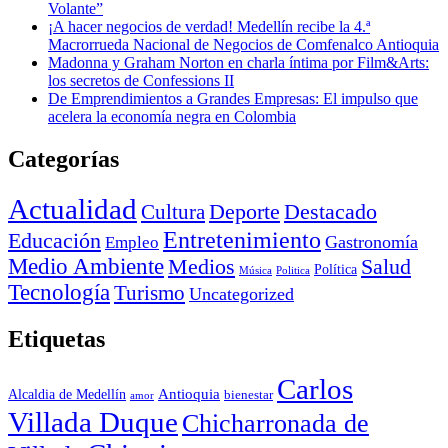
Volante”
¡A hacer negocios de verdad! Medellín recibe la 4.ª
Macrorrueda Nacional de Negocios de Comfenalco Antioquia
Madonna y Graham Norton en charla íntima por Film&Arts:
los secretos de Confessions II
De Emprendimientos a Grandes Empresas: El impulso que
acelera la economía negra en Colombia
Categorías
Actualidad
Deporte
Cultura
Destacado
Entretenimiento
Educación
Empleo
Gastronomía
Medio Ambiente
Medios
Salud
Política
Música
Politica
Tecnología
Turismo
Uncategorized
Etiquetas
Carlos
Antioquia
Alcaldia de Medellín
bienestar
amor
Villada Duque
Chicharronada de