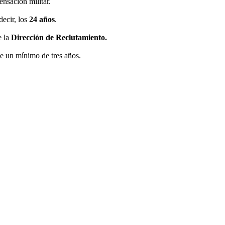
nsación militar.
ecir, los
24 años
.
e la
Dirección de Reclutamiento.
te un mínimo de tres años.