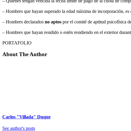
– Quienes tengan vencida la fecha límite de pago de la cuota de compe
– Hombres que hayan superado la edad máxima de incorporación, es d
– Hombres declarados
no aptos
por el comité de aptitud psicofísica d
– Hombres que hayan residido o estén residiendo en el exterior duran
PORTAFOLIO
About The Author
Carlos "Villada" Duque
See author's posts