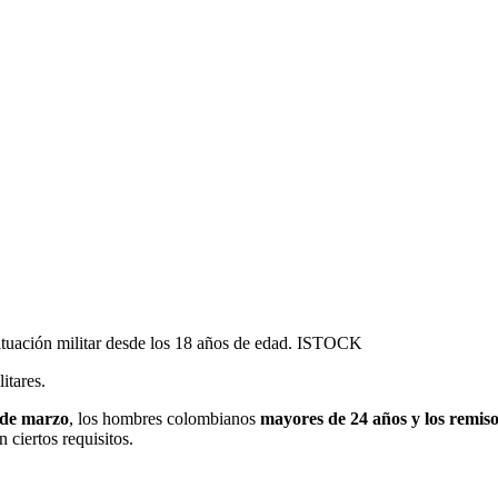
ituación militar desde los 18 años de edad. ISTOCK
itares.
 de marzo
, los hombres colombianos
mayores de 24 añ
os
y los
remis
 ciertos requisitos.