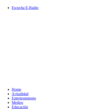
Saltar
Escucha E-Radio
al
contenido
Primary
Menu
Home
Actualidad
Entretenimiento
Medios
Educación