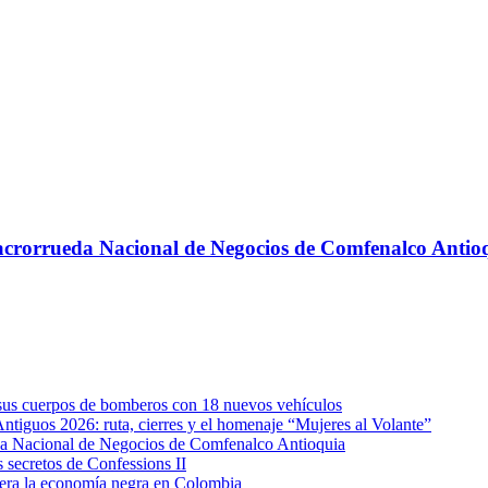
 Macrorrueda Nacional de Negocios de Comfenalco Antio
e sus cuerpos de bomberos con 18 nuevos vehículos
Antiguos 2026: ruta, cierres y el homenaje “Mujeres al Volante”
eda Nacional de Negocios de Comfenalco Antioquia
secretos de Confessions II
era la economía negra en Colombia