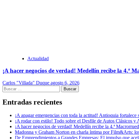
Actualidad
¡A hacer negocios de verdad! Medellín recibe la 4.ª
Carlos "Villada" Duque
agosto 6, 2026
Buscar:
Entradas recientes
¡A apagar emergencias con toda la actitud! Antioquia fortalec
¡A rodar con estilo! Todo sobre el Desfile de Autos Clásicos y 
¡A hacer negocios de verdad! Medellín recibe la 4.ª Macrorru
Madonna y Graham Norton en charla íntima por Film&Arts: los 
De Emprendimientos a Grandes Empresas: El impulso que acel