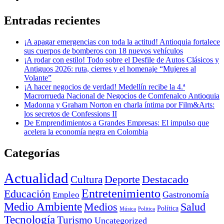
Entradas recientes
¡A apagar emergencias con toda la actitud! Antioquia fortalece
sus cuerpos de bomberos con 18 nuevos vehículos
¡A rodar con estilo! Todo sobre el Desfile de Autos Clásicos y
Antiguos 2026: ruta, cierres y el homenaje “Mujeres al
Volante”
¡A hacer negocios de verdad! Medellín recibe la 4.ª
Macrorrueda Nacional de Negocios de Comfenalco Antioquia
Madonna y Graham Norton en charla íntima por Film&Arts:
los secretos de Confessions II
De Emprendimientos a Grandes Empresas: El impulso que
acelera la economía negra en Colombia
Categorías
Actualidad
Deporte
Cultura
Destacado
Entretenimiento
Educación
Empleo
Gastronomía
Medio Ambiente
Medios
Salud
Política
Música
Politica
Tecnología
Turismo
Uncategorized