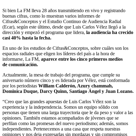
Si bien La FM lleva 28 años transmitiendo en vivo y registrando
buenas cifras, como lo muestran varios informes de
Cifras&Conceptos y el Estudio Continuo de Audiencia Radial
(Ecar), según este último, desde que Luis Carlos Vélez llegó a la
dirección y empezó el programa que lidera,
la audiencia ha crecido
casi 40% hasta la fecha.
En uno de los estudios de Cifras&Conceptos, sobre cuáles son los
espacios radiales que eligen los líderes del país a la hora de
informarse, La FM,
aparece entre los cinco primeros medios
de
comunicación.
Actualmente, la mesa de trabajo del programa, que cumple su
aniversario número cinco y es liderada por Vélez, está conformada
por los periodistas
William Calderón, Azury chammah,
Dominica Duque, Darcy Quinn, Santiago Ángel y Juan Lozano.
“Creo que las grandes apuestas de Luis Carlos Vélez son la
experiencia y la independencia. Somos un equipo sólido con
personas que tienen una larga trayectoria que le da peso y valor a las
opiniones. También estamos acompañados de jóvenes que se
perfilan como las promesas del nuevo periodismo; además, somos
independientes. Pertenecemos a una casa que respeta nuestras
opiniones y nos deja expresarlas sin mordazas y sin compromisos