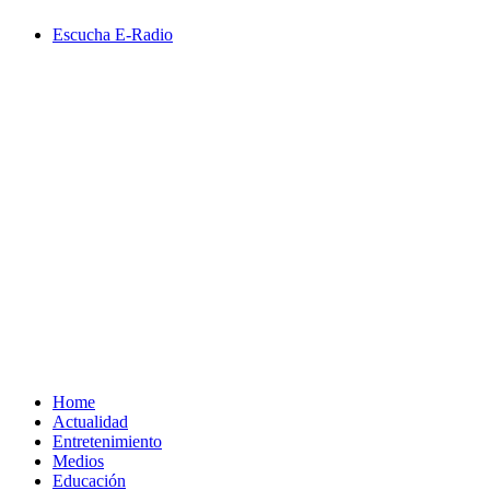
Saltar
Escucha E-Radio
al
contenido
Primary
Menu
Home
Actualidad
Entretenimiento
Medios
Educación