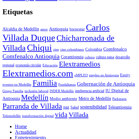
Etiquetas
Carlos
Antioquia
Alcaldia de Medellín
bienestar
amor
Villada Duque
Chicharronada de
Chiqui
Villada
Comfenalco
Colombia
cine colombiano
cine
Comfenalco Antioquia
Corantioquia
cultura
cultura paisa
desarrollo
Elextramedios
economía circular
regional
Educación
Elextramedios.com
Essity
empleo en Antioquia
eMPLEO
Familia
Gobernación de Antioquia
Fundalianza
eventos en Medellín
IU Digital de
inclusión laboral
INDER Medellín
inteligencia artificial
Grupo Familia
Medellín
Antioquia
Metro de Medellín
Medio ambiente
Parkinson
Parranda de Villada
sostenibilidad
paz
Teleantioquia
Salud
vida
Villada
Telemedellín
transformación digital
Home
Actualidad
Entretenimiento