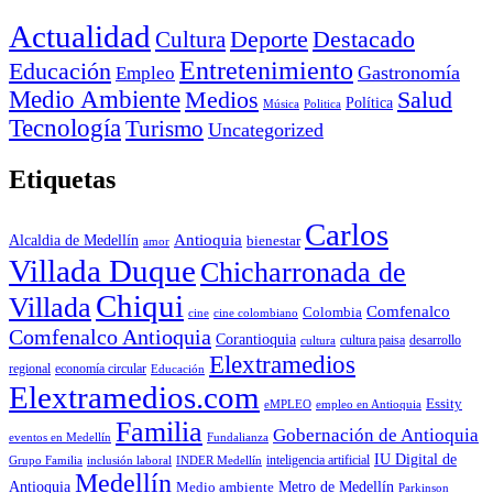
Actualidad
Deporte
Cultura
Destacado
Entretenimiento
Educación
Empleo
Gastronomía
Medio Ambiente
Medios
Salud
Política
Música
Politica
Tecnología
Turismo
Uncategorized
Etiquetas
Carlos
Antioquia
Alcaldia de Medellín
bienestar
amor
Villada Duque
Chicharronada de
Chiqui
Villada
Comfenalco
Colombia
cine colombiano
cine
Comfenalco Antioquia
Corantioquia
cultura
cultura paisa
desarrollo
Elextramedios
economía circular
regional
Educación
Elextramedios.com
Essity
empleo en Antioquia
eMPLEO
Familia
Gobernación de Antioquia
Fundalianza
eventos en Medellín
IU Digital de
inclusión laboral
INDER Medellín
inteligencia artificial
Grupo Familia
Medellín
Antioquia
Metro de Medellín
Medio ambiente
Parkinson