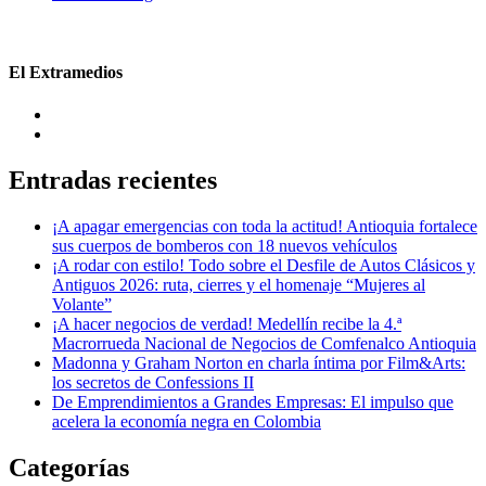
El Extramedios
Entradas recientes
¡A apagar emergencias con toda la actitud! Antioquia fortalece
sus cuerpos de bomberos con 18 nuevos vehículos
¡A rodar con estilo! Todo sobre el Desfile de Autos Clásicos y
Antiguos 2026: ruta, cierres y el homenaje “Mujeres al
Volante”
¡A hacer negocios de verdad! Medellín recibe la 4.ª
Macrorrueda Nacional de Negocios de Comfenalco Antioquia
Madonna y Graham Norton en charla íntima por Film&Arts:
los secretos de Confessions II
De Emprendimientos a Grandes Empresas: El impulso que
acelera la economía negra en Colombia
Categorías