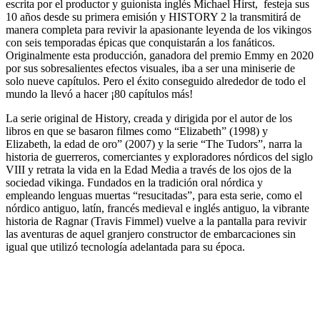
escrita por el productor y guionista inglés Michael Hirst, festeja sus
10 años desde su primera emisión y HISTORY 2 la transmitirá de
manera completa para revivir la apasionante leyenda de los vikingos
con seis temporadas épicas que conquistarán a los fanáticos.
Originalmente esta producción, ganadora del premio Emmy en 2020
por sus sobresalientes efectos visuales, iba a ser una miniserie de
solo nueve capítulos. Pero el éxito conseguido alrededor de todo el
mundo la llevó a hacer ¡80 capítulos más!
La serie original de History, creada y dirigida por el autor de los
libros en que se basaron filmes como “Elizabeth” (1998) y
Elizabeth, la edad de oro” (2007) y la serie “The Tudors”, narra la
historia de guerreros, comerciantes y exploradores nórdicos del siglo
VIII y retrata la vida en la Edad Media a través de los ojos de la
sociedad vikinga. Fundados en la tradición oral nórdica y
empleando lenguas muertas “resucitadas”, para esta serie, como el
nórdico antiguo, latín, francés medieval e inglés antiguo, la vibrante
historia de Ragnar (Travis Fimmel) vuelve a la pantalla para revivir
las aventuras de aquel granjero constructor de embarcaciones sin
igual que utilizó tecnología adelantada para su época.