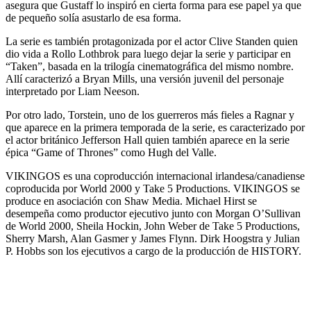
asegura que Gustaff lo inspiró en cierta forma para ese papel ya que
de pequeño solía asustarlo de esa forma.
La serie es también protagonizada por el actor Clive Standen quien
dio vida a Rollo Lothbrok para luego dejar la serie y participar en
“Taken”, basada en la trilogía cinematográfica del mismo nombre.
Allí caracterizó a Bryan Mills, una versión juvenil del personaje
interpretado por Liam Neeson.
Por otro lado, Torstein, uno de los guerreros más fieles a Ragnar y
que aparece en la primera temporada de la serie, es caracterizado por
el actor británico Jefferson Hall quien también aparece en la serie
épica “Game of Thrones” como Hugh del Valle.
VIKINGOS es una coproducción internacional irlandesa/canadiense
coproducida por World 2000 y Take 5 Productions. VIKINGOS se
produce en asociación con Shaw Media. Michael Hirst se
desempeña como productor ejecutivo junto con Morgan O’Sullivan
de World 2000, Sheila Hockin, John Weber de Take 5 Productions,
Sherry Marsh, Alan Gasmer y James Flynn. Dirk Hoogstra y Julian
P. Hobbs son los ejecutivos a cargo de la producción de HISTORY.