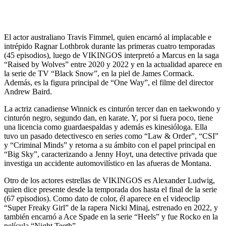
El actor australiano Travis Fimmel, quien encarnó al implacable e
intrépido Ragnar Lothbrok durante las primeras cuatro temporadas
(45 episodios), luego de VIKINGOS interpretó a Marcus en la saga
“Raised by Wolves” entre 2020 y 2022 y en la actualidad aparece en
la serie de TV “Black Snow”, en la piel de James Cormack.
Además, es la figura principal de “One Way”, el filme del director
Andrew Baird.
La actriz canadiense Winnick es cinturón tercer dan en taekwondo y
cinturón negro, segundo dan, en karate. Y, por si fuera poco, tiene
una licencia como guardaespaldas y además es kinesióloga. Ella
tuvo un pasado detectivesco en series como “Law & Order”, “CSI”
y “Criminal Minds” y retorna a su ámbito con el papel principal en
“Big Sky”, caracterizando a Jenny Hoyt, una detective privada que
investiga un accidente automovilístico en las afueras de Montana.
Otro de los actores estrellas de VIKINGOS es Alexander Ludwig,
quien dice presente desde la temporada dos hasta el final de la serie
(67 episodios). Como dato de color, él aparece en el videoclip
“Super Freaky Girl” de la rapera Nicki Minaj, estrenado en 2022, y
también encarnó a Ace Spade en la serie “Heels” y fue Rocko en la
película “Night Teeth”.