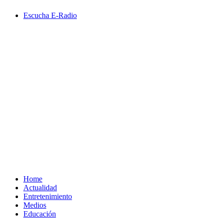
Saltar
Escucha E-Radio
al
contenido
Primary
Menu
Home
Actualidad
Entretenimiento
Medios
Educación