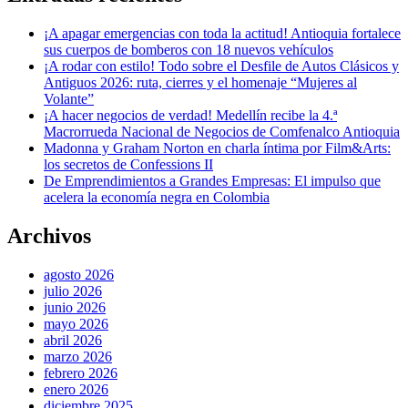
¡A apagar emergencias con toda la actitud! Antioquia fortalece
sus cuerpos de bomberos con 18 nuevos vehículos
¡A rodar con estilo! Todo sobre el Desfile de Autos Clásicos y
Antiguos 2026: ruta, cierres y el homenaje “Mujeres al
Volante”
¡A hacer negocios de verdad! Medellín recibe la 4.ª
Macrorrueda Nacional de Negocios de Comfenalco Antioquia
Madonna y Graham Norton en charla íntima por Film&Arts:
los secretos de Confessions II
De Emprendimientos a Grandes Empresas: El impulso que
acelera la economía negra en Colombia
Archivos
agosto 2026
julio 2026
junio 2026
mayo 2026
abril 2026
marzo 2026
febrero 2026
enero 2026
diciembre 2025