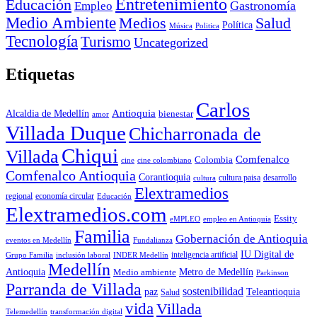
Entretenimiento
Educación
Empleo
Gastronomía
Medio Ambiente
Medios
Salud
Política
Música
Politica
Tecnología
Turismo
Uncategorized
Etiquetas
Carlos
Antioquia
Alcaldia de Medellín
bienestar
amor
Villada Duque
Chicharronada de
Chiqui
Villada
Comfenalco
Colombia
cine colombiano
cine
Comfenalco Antioquia
Corantioquia
cultura
cultura paisa
desarrollo
Elextramedios
economía circular
regional
Educación
Elextramedios.com
Essity
empleo en Antioquia
eMPLEO
Familia
Gobernación de Antioquia
Fundalianza
eventos en Medellín
IU Digital de
inclusión laboral
INDER Medellín
inteligencia artificial
Grupo Familia
Medellín
Antioquia
Metro de Medellín
Medio ambiente
Parkinson
Parranda de Villada
sostenibilidad
paz
Teleantioquia
Salud
vida
Villada
Telemedellín
transformación digital