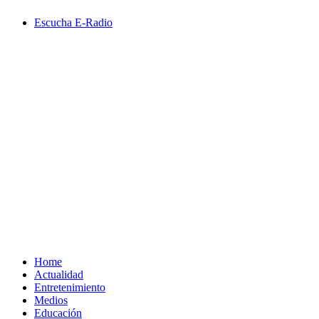
Saltar
Escucha E-Radio
al
contenido
Primary
Menu
Home
Actualidad
Entretenimiento
Medios
Educación