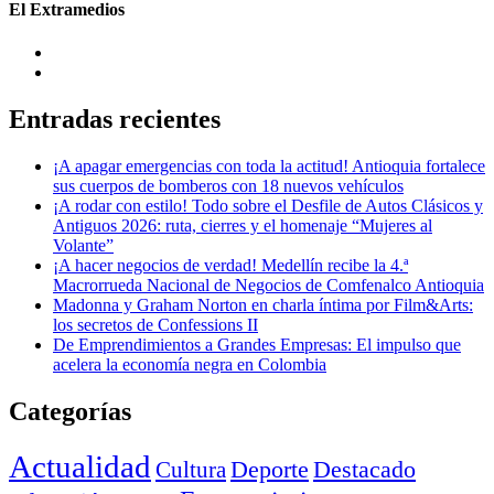
El Extramedios
Entradas recientes
¡A apagar emergencias con toda la actitud! Antioquia fortalece
sus cuerpos de bomberos con 18 nuevos vehículos
¡A rodar con estilo! Todo sobre el Desfile de Autos Clásicos y
Antiguos 2026: ruta, cierres y el homenaje “Mujeres al
Volante”
¡A hacer negocios de verdad! Medellín recibe la 4.ª
Macrorrueda Nacional de Negocios de Comfenalco Antioquia
Madonna y Graham Norton en charla íntima por Film&Arts:
los secretos de Confessions II
De Emprendimientos a Grandes Empresas: El impulso que
acelera la economía negra en Colombia
Categorías
Actualidad
Deporte
Cultura
Destacado