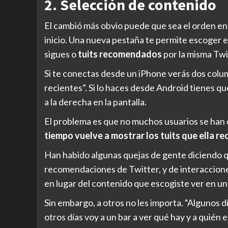
2. Selección de contenido
El cambió más obvio puede que sea el orden en 
inicio. Una nueva pestaña te permite escoger 
sigues o
tuits recomendados
por la misma Twi
Si te conectas desde un iPhone verás dos column
recientes”. Si lo haces desde Android tienes que
a la derecha en la pantalla.
El problema es que no muchos usuarios se han 
tiempo vuelve a mostrar los tuits que ella r
Han habido algunas quejas de gente diciendo q
recomendaciones de Twitter, y de interaccione
en lugar del contenido que escogiste ver en un 
Sin embargo, a otros no les importa. “Algunos dí
otros días voy a un bar a ver qué hay y a quién 