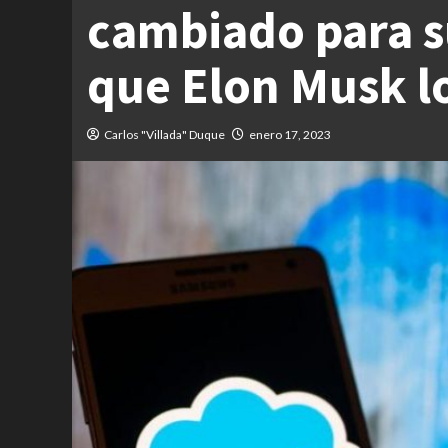
cambiado para s
que Elon Musk l
Carlos "Villada" Duque
enero 17, 2023