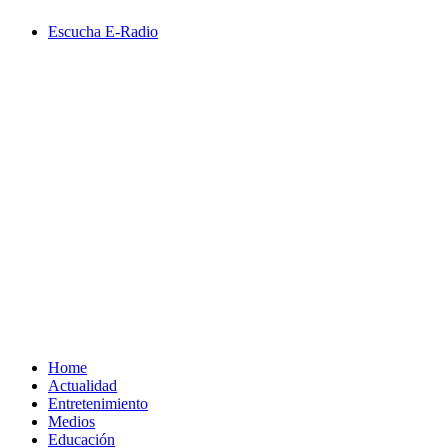
Saltar
Escucha E-Radio
al
contenido
Primary
Menu
Home
Actualidad
Entretenimiento
Medios
Educación