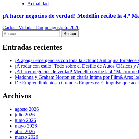
Actualidad
¡A hacer negocios de verdad! Medellín recibe la 4.ª
Carlos "Villada" Duque
agosto 6, 2026
Buscar:
Entradas recientes
¡A apagar emergencias con toda la actitud! Antioquia fortalec
¡A rodar con estilo! Todo sobre el Desfile de Autos Clásicos y 
¡A hacer negocios de verdad! Medellín recibe la 4.ª Macrorru
Madonna y Graham Norton en charla íntima por Film&Arts: los 
De Emprendimientos a Grandes Empresas: El impulso que acel
Archivos
agosto 2026
julio 2026
junio 2026
mayo 2026
abril 2026
marzo 2026