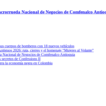
 Macrorrueda Nacional de Negocios de Comfenalco Antio
e sus cuerpos de bomberos con 18 nuevos vehículos
Antiguos 2026: ruta, cierres y el homenaje “Mujeres al Volante”
eda Nacional de Negocios de Comfenalco Antioquia
secretos de Confessions II
era la economía negra en Colombia