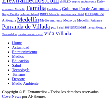
Essity
empleo en Antioquia
eMPLEO
Familia
Gobernación de Antioquia
Fundalianza
eventos en Medellín
IU Digital de
inclusión laboral
INDER Medellín
inteligencia artificial
Grupo Familia
Medellín
Antioquia
Metro de Medellín
Medio ambiente
Parkinson
Parranda de Villada
sostenibilidad
paz
Teleantioquia
Salud
vida
Villada
Telemedellín
transformación digital
Home
Actualidad
Entretenimiento
Medios
Educación
Salud
Tecnología
Turismo
Deporte
Medio Ambiente
Copyright © El Extramedios - Todos los derechos reservados.
|
CoverNews
por AF themes.