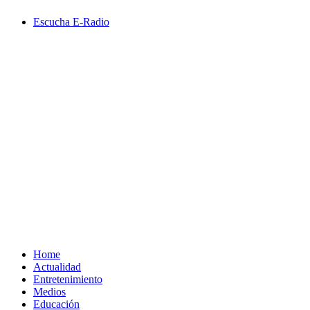
Saltar
Escucha E-Radio
al
contenido
Primary
Menu
Home
Actualidad
Entretenimiento
Medios
Educación