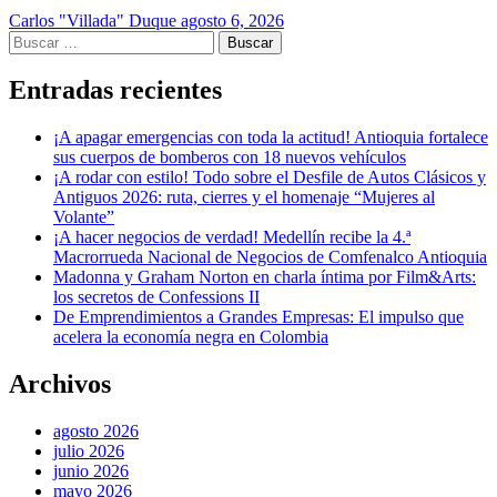
Carlos "Villada" Duque
agosto 6, 2026
Buscar:
Entradas recientes
¡A apagar emergencias con toda la actitud! Antioquia fortalece
sus cuerpos de bomberos con 18 nuevos vehículos
¡A rodar con estilo! Todo sobre el Desfile de Autos Clásicos y
Antiguos 2026: ruta, cierres y el homenaje “Mujeres al
Volante”
¡A hacer negocios de verdad! Medellín recibe la 4.ª
Macrorrueda Nacional de Negocios de Comfenalco Antioquia
Madonna y Graham Norton en charla íntima por Film&Arts:
los secretos de Confessions II
De Emprendimientos a Grandes Empresas: El impulso que
acelera la economía negra en Colombia
Archivos
agosto 2026
julio 2026
junio 2026
mayo 2026