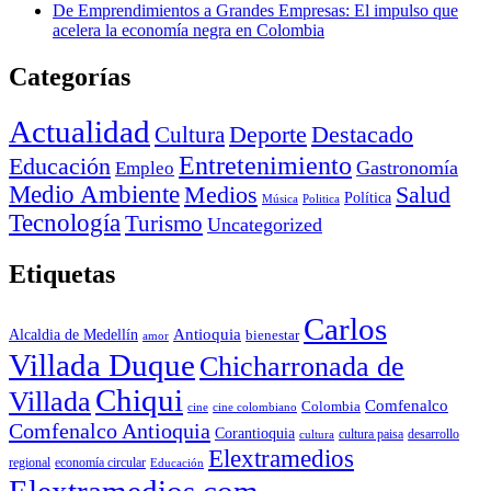
De Emprendimientos a Grandes Empresas: El impulso que
acelera la economía negra en Colombia
Categorías
Actualidad
Deporte
Cultura
Destacado
Entretenimiento
Educación
Empleo
Gastronomía
Medio Ambiente
Medios
Salud
Política
Música
Politica
Tecnología
Turismo
Uncategorized
Etiquetas
Carlos
Antioquia
Alcaldia de Medellín
bienestar
amor
Villada Duque
Chicharronada de
Chiqui
Villada
Comfenalco
Colombia
cine colombiano
cine
Comfenalco Antioquia
Corantioquia
cultura
cultura paisa
desarrollo
Elextramedios
economía circular
regional
Educación
Elextramedios.com