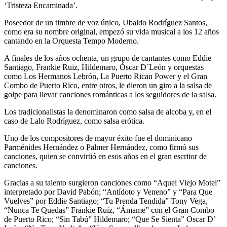
‘Tristeza Encaminada’.
Poseedor de un timbre de voz único, Ubaldo Rodríguez Santos,
como era su nombre original, empezó su vida musical a los 12 años
cantando en la Orquesta Tempo Moderno.
A finales de los años ochenta, un grupo de cantantes como Eddie
Santiago, Frankie Ruiz, Hildemaro, Óscar D´León y orquestas
como Los Hermanos Lebrón, La Puerto Rican Power y el Gran
Combo de Puerto Rico, entre otros, le dieron un giro a la salsa de
golpe para llevar canciones románticas a los seguidores de la salsa.
Los tradicionalistas la denominaron como salsa de alcoba y, en el
caso de Lalo Rodríguez, como salsa erótica.
Uno de los compositores de mayor éxito fue el dominicano
Parménides Hernández o Palmer Hernández, como firmó sus
canciones, quien se convirtió en esos años en el gran escritor de
canciones.
Gracias a su talento surgieron canciones como “Aquel Viejo Motel”
interpretado por David Pabón; “Antídoto y Veneno” y “Para Que
Vuelves” por Eddie Santiago; “Tu Prenda Tendida” Tony Vega,
“Nunca Te Quedas” Frankie Ruíz, “Ámame” con el Gran Combo
de Puerto Rico; “Sin Tabú” Hildemaro; “Que Se Sienta” Oscar D’