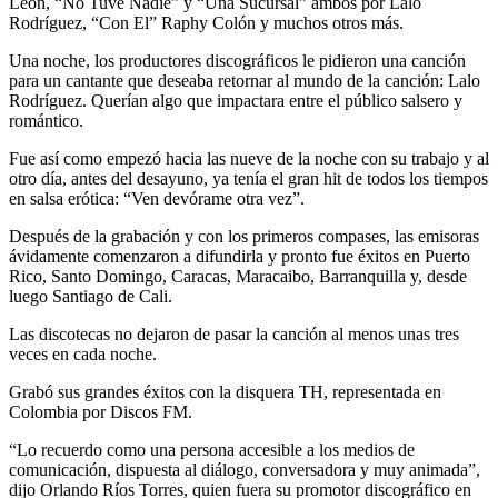
León, “No Tuve Nadie” y “Una Sucursal” ambos por Lalo
Rodríguez, “Con El” Raphy Colón y muchos otros más.
Una noche, los productores discográficos le pidieron una canción
para un cantante que deseaba retornar al mundo de la canción: Lalo
Rodríguez. Querían algo que impactara entre el público salsero y
romántico.
Fue así como empezó hacia las nueve de la noche con su trabajo y al
otro día, antes del desayuno, ya tenía el gran hit de todos los tiempos
en salsa erótica: “Ven devórame otra vez”.
Después de la grabación y con los primeros compases, las emisoras
ávidamente comenzaron a difundirla y pronto fue éxitos en Puerto
Rico, Santo Domingo, Caracas, Maracaibo, Barranquilla y, desde
luego Santiago de Cali.
Las discotecas no dejaron de pasar la canción al menos unas tres
veces en cada noche.
Grabó sus grandes éxitos con la disquera TH, representada en
Colombia por Discos FM.
“Lo recuerdo como una persona accesible a los medios de
comunicación, dispuesta al diálogo, conversadora y muy animada”,
dijo Orlando Ríos Torres, quien fuera su promotor discográfico en