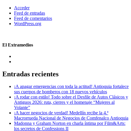
Acceder
Feed de entradas
Feed de comentarios
WordPress.org
El Extramedios
Entradas recientes
¡A apagar emergencias con toda la actitud! Antioquia fortalece
sus cuerpos de bomberos con 18 nuevos vehículos
¡A rodar con estilo! Todo sobre el Desfile de Autos Clásicos y
Antiguos 2026: ruta, cierres y el homenaje “Mujeres al
Volante”
¡A hacer negocios de verdad! Medellín recibe la 4.ª
Macrorrueda Nacional de Negocios de Comfenalco Antioquia
Madonna y Graham Norton en charla íntima por Film&Arts:
los secretos de Confessions II