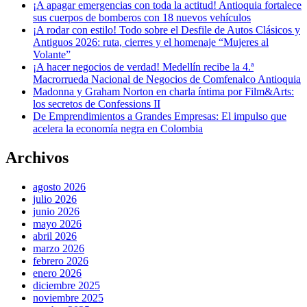
¡A apagar emergencias con toda la actitud! Antioquia fortalece
sus cuerpos de bomberos con 18 nuevos vehículos
¡A rodar con estilo! Todo sobre el Desfile de Autos Clásicos y
Antiguos 2026: ruta, cierres y el homenaje “Mujeres al
Volante”
¡A hacer negocios de verdad! Medellín recibe la 4.ª
Macrorrueda Nacional de Negocios de Comfenalco Antioquia
Madonna y Graham Norton en charla íntima por Film&Arts:
los secretos de Confessions II
De Emprendimientos a Grandes Empresas: El impulso que
acelera la economía negra en Colombia
Archivos
agosto 2026
julio 2026
junio 2026
mayo 2026
abril 2026
marzo 2026
febrero 2026
enero 2026
diciembre 2025
noviembre 2025