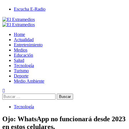
Saltar
Escucha E-Radio
al
contenido
Primary
Menu
Home
Actualidad
Entretenimiento
Medios
Educación
Salud
Tecnología
Turismo
Deporte
Medio Ambiente
Buscar:
Tecnología
Ojo: WhatsApp no funcionará desde 2023
en estos celulares.