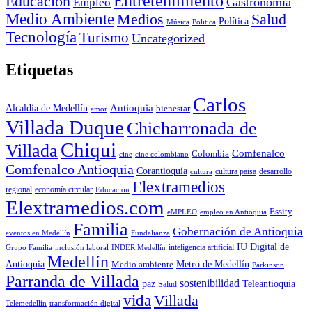
Entretenimiento
Educación
Empleo
Gastronomía
Medio Ambiente
Medios
Salud
Política
Música
Politica
Tecnología
Turismo
Uncategorized
Etiquetas
Carlos
Antioquia
Alcaldia de Medellín
bienestar
amor
Villada Duque
Chicharronada de
Chiqui
Villada
Comfenalco
Colombia
cine colombiano
cine
Comfenalco Antioquia
Corantioquia
cultura
cultura paisa
desarrollo
Elextramedios
economía circular
regional
Educación
Elextramedios.com
Essity
empleo en Antioquia
eMPLEO
Familia
Gobernación de Antioquia
Fundalianza
eventos en Medellín
IU Digital de
inclusión laboral
INDER Medellín
inteligencia artificial
Grupo Familia
Medellín
Antioquia
Metro de Medellín
Medio ambiente
Parkinson
Parranda de Villada
sostenibilidad
paz
Teleantioquia
Salud
vida
Villada
Telemedellín
transformación digital