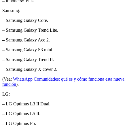
–
iPhone 6S Plus.
Samsung:
–
Samsung Galaxy Core.
–
Samsung Galaxy Trend Lite.
–
Samsung Galaxy Ace 2.
–
Samsung Galaxy S3 mini.
–
Samsung Galaxy Trend II.
–
Samsung Galaxy X cover 2.
(Vea:
WhatsApp Comunidades: qué es y cómo funciona esta nueva
función
).
LG:
–
LG Optimus L3 II Dual.
–
LG Optimus L5 II.
–
LG Optimus F5.