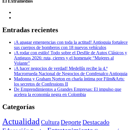
El Extramedios
Entradas recientes
¡A apagar emergencias con toda la actitud! Antioquia fortalece
sus cuerpos de bomberos con 18 nuevos vehículos
¡A rodar con estilo! Todo sobre el Desfile de Autos Clásicos y
Antiguos 2026: ruta, cierres y el homenaje “Mujeres al
Volante”
¡A hacer negocios de verdad! Medellín recibe la 4.ª
Macrorrueda Nacional de Negocios de Comfenalco Antioquia
Madonna y Graham Norton en charla íntima por Film&Arts:
los secretos de Confessions II
De Emprendimientos a Grandes Empresas: El impulso que
acelera la economía negra en Colombia
Categorías
Actualidad
Deporte
Cultura
Destacado