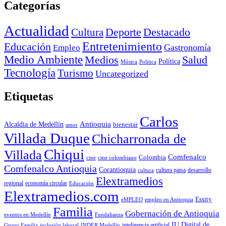
Categorías
Actualidad
Deporte
Cultura
Destacado
Entretenimiento
Educación
Empleo
Gastronomía
Medio Ambiente
Medios
Salud
Política
Música
Politica
Tecnología
Turismo
Uncategorized
Etiquetas
Carlos
Antioquia
Alcaldia de Medellín
bienestar
amor
Villada Duque
Chicharronada de
Chiqui
Villada
Comfenalco
Colombia
cine colombiano
cine
Comfenalco Antioquia
Corantioquia
cultura
cultura paisa
desarrollo
Elextramedios
economía circular
regional
Educación
Elextramedios.com
Essity
empleo en Antioquia
eMPLEO
Familia
Gobernación de Antioquia
Fundalianza
eventos en Medellín
IU Digital de
inclusión laboral
INDER Medellín
inteligencia artificial
Grupo Familia