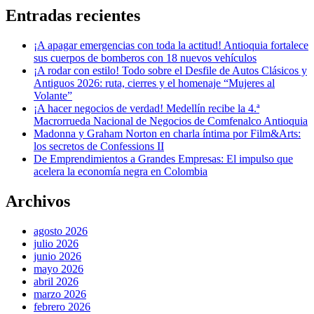
Entradas recientes
¡A apagar emergencias con toda la actitud! Antioquia fortalece
sus cuerpos de bomberos con 18 nuevos vehículos
¡A rodar con estilo! Todo sobre el Desfile de Autos Clásicos y
Antiguos 2026: ruta, cierres y el homenaje “Mujeres al
Volante”
¡A hacer negocios de verdad! Medellín recibe la 4.ª
Macrorrueda Nacional de Negocios de Comfenalco Antioquia
Madonna y Graham Norton en charla íntima por Film&Arts:
los secretos de Confessions II
De Emprendimientos a Grandes Empresas: El impulso que
acelera la economía negra en Colombia
Archivos
agosto 2026
julio 2026
junio 2026
mayo 2026
abril 2026
marzo 2026
febrero 2026