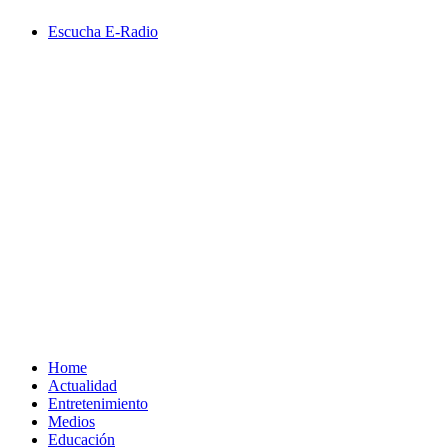
Saltar
Escucha E-Radio
al
contenido
Primary
Menu
Home
Actualidad
Entretenimiento
Medios
Educación