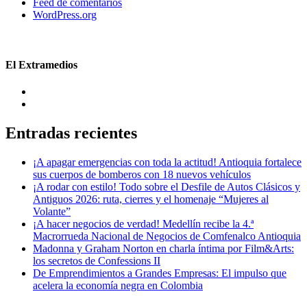
Feed de comentarios
WordPress.org
El Extramedios
Entradas recientes
¡A apagar emergencias con toda la actitud! Antioquia fortalece
sus cuerpos de bomberos con 18 nuevos vehículos
¡A rodar con estilo! Todo sobre el Desfile de Autos Clásicos y
Antiguos 2026: ruta, cierres y el homenaje “Mujeres al
Volante”
¡A hacer negocios de verdad! Medellín recibe la 4.ª
Macrorrueda Nacional de Negocios de Comfenalco Antioquia
Madonna y Graham Norton en charla íntima por Film&Arts:
los secretos de Confessions II
De Emprendimientos a Grandes Empresas: El impulso que
acelera la economía negra en Colombia