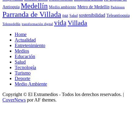
Medellín
Antioquia
Metro de Medellín
Medio ambiente
Parkinson
Parranda de Villada
sostenibilidad
paz
Teleantioquia
Salud
vida
Villada
Telemedellín
transformación digital
Home
Actualidad
Entretenimiento
Medios
Educación
Salud
Tecnología
Turismo
Deporte
Medio Ambiente
Copyright © El Extramedios - Todos los derechos reservados.
|
CoverNews
por AF themes.