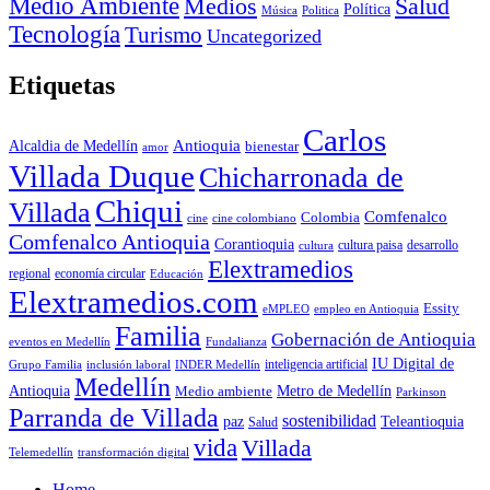
Medio Ambiente
Medios
Salud
Política
Música
Politica
Tecnología
Turismo
Uncategorized
Etiquetas
Carlos
Antioquia
Alcaldia de Medellín
bienestar
amor
Villada Duque
Chicharronada de
Chiqui
Villada
Comfenalco
Colombia
cine colombiano
cine
Comfenalco Antioquia
Corantioquia
cultura
cultura paisa
desarrollo
Elextramedios
economía circular
regional
Educación
Elextramedios.com
Essity
empleo en Antioquia
eMPLEO
Familia
Gobernación de Antioquia
Fundalianza
eventos en Medellín
IU Digital de
inclusión laboral
INDER Medellín
inteligencia artificial
Grupo Familia
Medellín
Antioquia
Metro de Medellín
Medio ambiente
Parkinson
Parranda de Villada
sostenibilidad
paz
Teleantioquia
Salud
vida
Villada
Telemedellín
transformación digital
Home