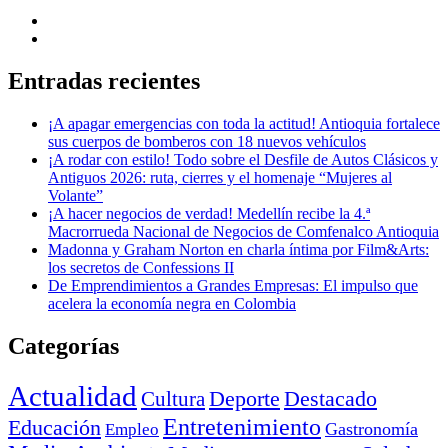
Entradas recientes
¡A apagar emergencias con toda la actitud! Antioquia fortalece
sus cuerpos de bomberos con 18 nuevos vehículos
¡A rodar con estilo! Todo sobre el Desfile de Autos Clásicos y
Antiguos 2026: ruta, cierres y el homenaje “Mujeres al
Volante”
¡A hacer negocios de verdad! Medellín recibe la 4.ª
Macrorrueda Nacional de Negocios de Comfenalco Antioquia
Madonna y Graham Norton en charla íntima por Film&Arts:
los secretos de Confessions II
De Emprendimientos a Grandes Empresas: El impulso que
acelera la economía negra en Colombia
Categorías
Actualidad
Deporte
Cultura
Destacado
Entretenimiento
Educación
Empleo
Gastronomía