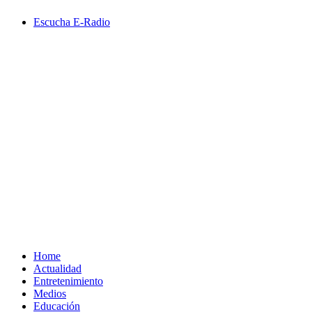
Saltar
Escucha E-Radio
al
contenido
Primary
Menu
Home
Actualidad
Entretenimiento
Medios
Educación