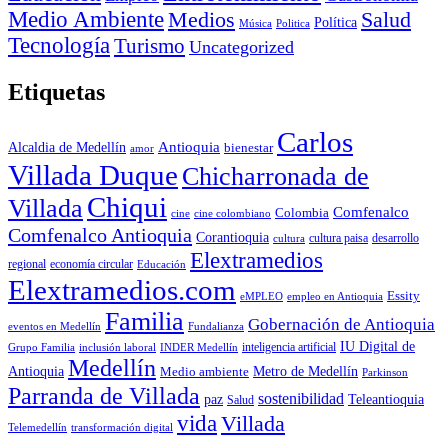
Medio Ambiente
Medios
Salud
Política
Música
Politica
Tecnología
Turismo
Uncategorized
Etiquetas
Carlos
Antioquia
Alcaldia de Medellín
bienestar
amor
Villada Duque
Chicharronada de
Chiqui
Villada
Comfenalco
Colombia
cine colombiano
cine
Comfenalco Antioquia
Corantioquia
cultura
cultura paisa
desarrollo
Elextramedios
economía circular
regional
Educación
Elextramedios.com
Essity
empleo en Antioquia
eMPLEO
Familia
Gobernación de Antioquia
Fundalianza
eventos en Medellín
IU Digital de
inclusión laboral
INDER Medellín
inteligencia artificial
Grupo Familia
Medellín
Antioquia
Metro de Medellín
Medio ambiente
Parkinson
Parranda de Villada
sostenibilidad
paz
Teleantioquia
Salud
vida
Villada
Telemedellín
transformación digital