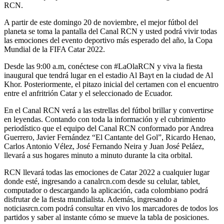
RCN.
A partir de este domingo 20 de noviembre, el mejor fútbol del
planeta se toma la pantalla del Canal RCN y usted podrá vivir todas
las emociones del evento deportivo más esperado del año, la Copa
Mundial de la FIFA Catar 2022.
Desde las 9:00 a.m, conéctese con #LaOlaRCN y viva la fiesta
inaugural que tendrá lugar en el estadio Al Bayt en la ciudad de Al
Khor. Posteriormente, el pitazo inicial del certamen con el encuentro
entre el anfritrión Catar y el seleccionado de Ecuador.
En el Canal RCN verá a las estrellas del fútbol brillar y convertirse
en leyendas. Contando con toda la información y el cubrimiento
periodístico que el equipo del Canal RCN conformado por Andrea
Guerrero, Javier Fernández “El Cantante del Gol”, Ricardo Henao,
Carlos Antonio Vélez, José Fernando Neira y Juan José Peláez,
llevará a sus hogares minuto a minuto durante la cita orbital.
RCN llevará todas las emociones de Catar 2022 a cualquier lugar
donde esté, ingresando a canalrcn.com desde su celular, tablet,
computador o descargando la aplicación, cada colombiano podrá
disfrutar de la fiesta mundialista. Además, ingresando a
noticiasrcn.com podrá consultar en vivo los marcadores de todos los
partidos y saber al instante cómo se mueve la tabla de posiciones.