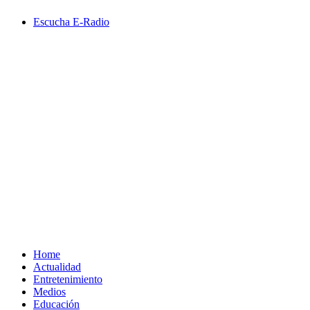
Saltar
Escucha E-Radio
al
contenido
Primary
Menu
Home
Actualidad
Entretenimiento
Medios
Educación