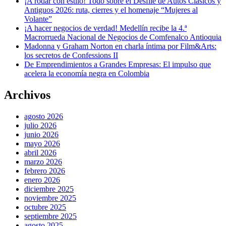
¡A rodar con estilo! Todo sobre el Desfile de Autos Clásicos y
Antiguos 2026: ruta, cierres y el homenaje “Mujeres al
Volante”
¡A hacer negocios de verdad! Medellín recibe la 4.ª
Macrorrueda Nacional de Negocios de Comfenalco Antioquia
Madonna y Graham Norton en charla íntima por Film&Arts:
los secretos de Confessions II
De Emprendimientos a Grandes Empresas: El impulso que
acelera la economía negra en Colombia
Archivos
agosto 2026
julio 2026
junio 2026
mayo 2026
abril 2026
marzo 2026
febrero 2026
enero 2026
diciembre 2025
noviembre 2025
octubre 2025
septiembre 2025
agosto 2025