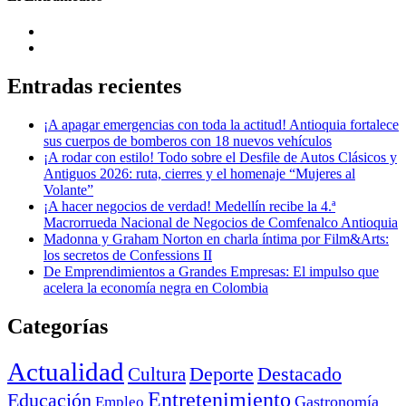
Entradas recientes
¡A apagar emergencias con toda la actitud! Antioquia fortalece
sus cuerpos de bomberos con 18 nuevos vehículos
¡A rodar con estilo! Todo sobre el Desfile de Autos Clásicos y
Antiguos 2026: ruta, cierres y el homenaje “Mujeres al
Volante”
¡A hacer negocios de verdad! Medellín recibe la 4.ª
Macrorrueda Nacional de Negocios de Comfenalco Antioquia
Madonna y Graham Norton en charla íntima por Film&Arts:
los secretos de Confessions II
De Emprendimientos a Grandes Empresas: El impulso que
acelera la economía negra en Colombia
Categorías
Actualidad
Deporte
Cultura
Destacado
Entretenimiento
Educación
Empleo
Gastronomía