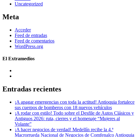
Uncategorized
Meta
Acceder
Feed de entradas
Feed de comentarios
WordPress.org
El Extramedios
Entradas recientes
¡A apagar emergencias con toda la actitud! Antioquia fortalece
sus cuerpos de bomberos con 18 nuevos vehículos
¡A rodar con estilo! Todo sobre el Desfile de Autos Clásicos y
Antiguos 2026: ruta, cierres y el homenaje “Mujeres al
Volante”
¡A hacer negocios de verdad! Medellín recibe la 4.ª
Macrorrueda Nacional de Negocios de Comfenalco Antioquia