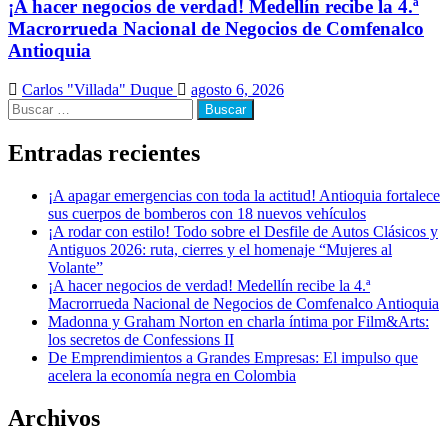
¡A hacer negocios de verdad! Medellín recibe la 4.ª
Macrorrueda Nacional de Negocios de Comfenalco
Antioquia
Carlos "Villada" Duque
agosto 6, 2026
Buscar:
Entradas recientes
¡A apagar emergencias con toda la actitud! Antioquia fortalece
sus cuerpos de bomberos con 18 nuevos vehículos
¡A rodar con estilo! Todo sobre el Desfile de Autos Clásicos y
Antiguos 2026: ruta, cierres y el homenaje “Mujeres al
Volante”
¡A hacer negocios de verdad! Medellín recibe la 4.ª
Macrorrueda Nacional de Negocios de Comfenalco Antioquia
Madonna y Graham Norton en charla íntima por Film&Arts:
los secretos de Confessions II
De Emprendimientos a Grandes Empresas: El impulso que
acelera la economía negra en Colombia
Archivos