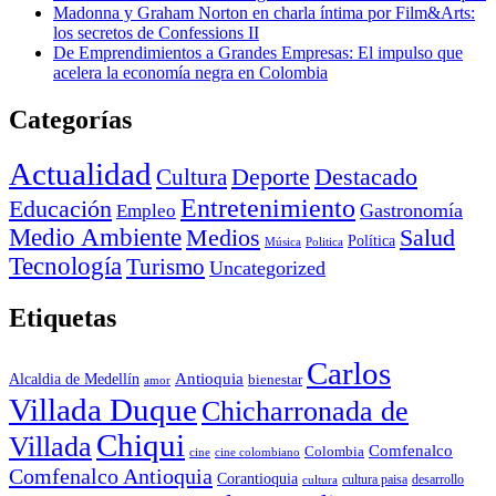
Madonna y Graham Norton en charla íntima por Film&Arts:
los secretos de Confessions II
De Emprendimientos a Grandes Empresas: El impulso que
acelera la economía negra en Colombia
Categorías
Actualidad
Deporte
Cultura
Destacado
Entretenimiento
Educación
Empleo
Gastronomía
Medio Ambiente
Medios
Salud
Política
Música
Politica
Tecnología
Turismo
Uncategorized
Etiquetas
Carlos
Antioquia
Alcaldia de Medellín
bienestar
amor
Villada Duque
Chicharronada de
Chiqui
Villada
Comfenalco
Colombia
cine colombiano
cine
Comfenalco Antioquia
Corantioquia
cultura
cultura paisa
desarrollo