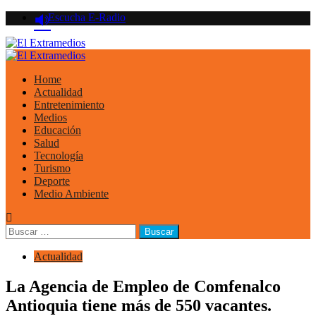
Saltar
Escucha E-Radio
al
contenido
Primary
Menu
Home
Actualidad
Entretenimiento
Medios
Educación
Salud
Tecnología
Turismo
Deporte
Medio Ambiente
Buscar:
Actualidad
La Agencia de Empleo de Comfenalco
Antioquia tiene más de 550 vacantes.