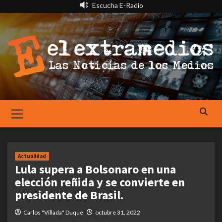
Saltar
Escucha E-Radio
al
contenido
Primary
Menu
Actualidad
Lula supera a Bolsonaro en una
elección reñida y se convierte en
presidente de Brasil.
Carlos "Villada" Duque
octubre 31, 2022