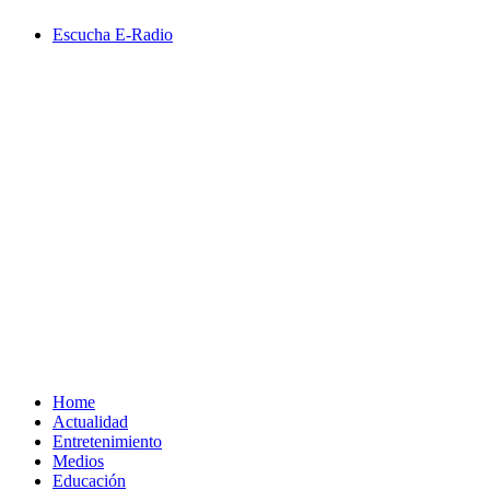
Saltar
Escucha E-Radio
al
contenido
Primary
Menu
Home
Actualidad
Entretenimiento
Medios
Educación