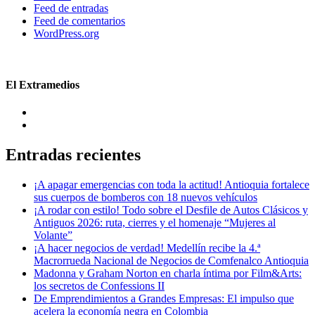
Feed de entradas
Feed de comentarios
WordPress.org
El Extramedios
Entradas recientes
¡A apagar emergencias con toda la actitud! Antioquia fortalece
sus cuerpos de bomberos con 18 nuevos vehículos
¡A rodar con estilo! Todo sobre el Desfile de Autos Clásicos y
Antiguos 2026: ruta, cierres y el homenaje “Mujeres al
Volante”
¡A hacer negocios de verdad! Medellín recibe la 4.ª
Macrorrueda Nacional de Negocios de Comfenalco Antioquia
Madonna y Graham Norton en charla íntima por Film&Arts:
los secretos de Confessions II
De Emprendimientos a Grandes Empresas: El impulso que
acelera la economía negra en Colombia