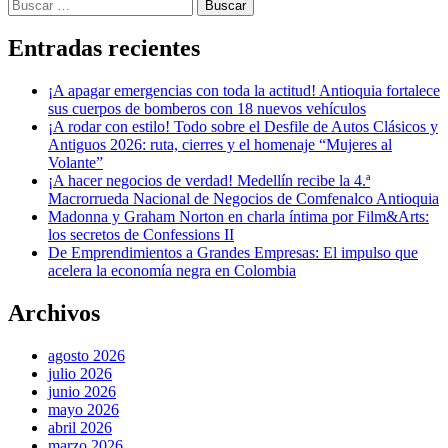
Buscar:
Entradas recientes
¡A apagar emergencias con toda la actitud! Antioquia fortalece
sus cuerpos de bomberos con 18 nuevos vehículos
¡A rodar con estilo! Todo sobre el Desfile de Autos Clásicos y
Antiguos 2026: ruta, cierres y el homenaje “Mujeres al
Volante”
¡A hacer negocios de verdad! Medellín recibe la 4.ª
Macrorrueda Nacional de Negocios de Comfenalco Antioquia
Madonna y Graham Norton en charla íntima por Film&Arts:
los secretos de Confessions II
De Emprendimientos a Grandes Empresas: El impulso que
acelera la economía negra en Colombia
Archivos
agosto 2026
julio 2026
junio 2026
mayo 2026
abril 2026
marzo 2026