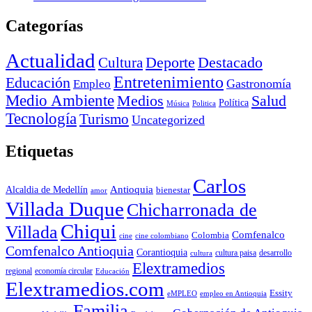
Categorías
Actualidad
Deporte
Cultura
Destacado
Entretenimiento
Educación
Empleo
Gastronomía
Medio Ambiente
Medios
Salud
Política
Música
Politica
Tecnología
Turismo
Uncategorized
Etiquetas
Carlos
Antioquia
Alcaldia de Medellín
bienestar
amor
Villada Duque
Chicharronada de
Chiqui
Villada
Comfenalco
Colombia
cine colombiano
cine
Comfenalco Antioquia
Corantioquia
cultura
cultura paisa
desarrollo
Elextramedios
economía circular
regional
Educación
Elextramedios.com
Essity
empleo en Antioquia
eMPLEO
Familia