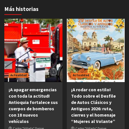
Más historias
Actualidad
Actualidad
¡A apagar emergencias
¡A rodar con estilo!
con toda la actitud!
Todo sobre el Desfile
Antioquia fortalece sus
de Autos Clásicos y
cuerpos de bomberos
Antiguos 2026: ruta,
con 18 nuevos
cierres y el homenaje
vehículos
“Mujeres al Volante”
Carlos "Villada" Duque
Carlos "Villada" Duque