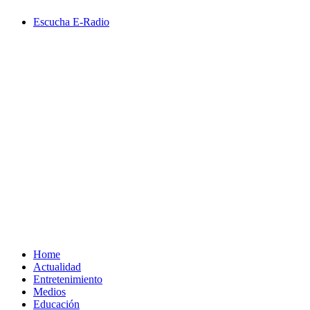
Saltar
Escucha E-Radio
al
contenido
Primary
Menu
Home
Actualidad
Entretenimiento
Medios
Educación