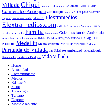
Chiqui
Villada
Comfenalco
Colombia
cine colombiano
cine
Comfenalco Antioquia
Corantioquia
cultura
cultura paisa
desarrollo
Elextramedios
economía circular
regional
Educación
Elextramedios.com
Essity
empleo en Antioquia
eMPLEO
Familia
Gobernación de Antioquia
Fundalianza
eventos en Medellín
IU Digital de
inclusión laboral
INDER Medellín
inteligencia artificial
Grupo Familia
Medellín
Antioquia
Metro de Medellín
Medio ambiente
Parkinson
Parranda de Villada
sostenibilidad
paz
Teleantioquia
Salud
vida
Villada
Telemedellín
transformación digital
Home
Actualidad
Entretenimiento
Medios
Educación
Salud
Tecnología
Turismo
Deporte
Medio Ambiente