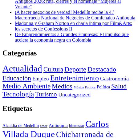
Antiguos 2026: ruta, cierres y el homenaje “Mujeres al
Volante”
¡A hacer negocios de verdad! Medellín recibe la 4.ª
Macrorrueda Nacional de Negocios de Comfenalco Antioquia
Madonna y Graham Norton en charla íntima por Film&Arts:
los secretos de Confessions II
De Emprendimientos a Grandes Empresas: El impulso que
acelera la economía negra en Colombia
Categorías
Actualidad
Deporte
Cultura
Destacado
Entretenimiento
Educación
Empleo
Gastronomía
Medio Ambiente
Medios
Salud
Política
Música
Politica
Tecnología
Turismo
Uncategorized
Etiquetas
Carlos
Antioquia
Alcaldia de Medellín
bienestar
amor
Villada Duque
Chicharronada de