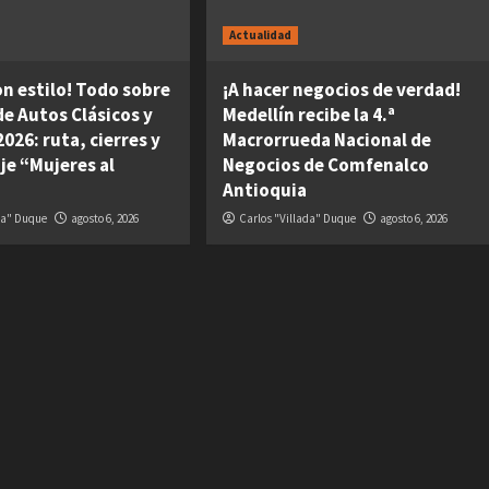
Actualidad
on estilo! Todo sobre
¡A hacer negocios de verdad!
 de Autos Clásicos y
Medellín recibe la 4.ª
026: ruta, cierres y
Macrorrueda Nacional de
je “Mujeres al
Negocios de Comfenalco
Antioquia
da" Duque
agosto 6, 2026
Carlos "Villada" Duque
agosto 6, 2026