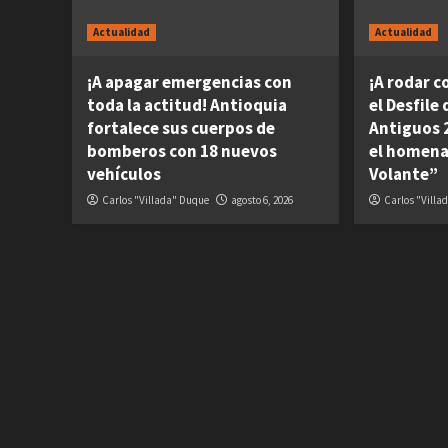
Actualidad
Actualidad
¡A apagar emergencias con
¡A rodar c
toda la actitud! Antioquia
el Desfile
fortalece sus cuerpos de
Antiguos 2
bomberos con 18 nuevos
el homena
vehículos
Volante”
Carlos "Villada" Duque
agosto 6, 2026
Carlos "Villa