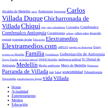
Carlos
Antioquia
Alcaldia de Medellín
bienestar
amor
Villada Duque
Chicharronada de
Chiqui
Villada
Comfenalco
Colombia
cine colombiano
cine
Comfenalco Antioquia
Corantioquia
cultura
cultura paisa
desarrollo
Elextramedios
economía circular
regional
Educación
Elextramedios.com
Essity
empleo en Antioquia
eMPLEO
Familia
Gobernación de Antioquia
Fundalianza
eventos en Medellín
IU Digital de
inclusión laboral
INDER Medellín
inteligencia artificial
Grupo Familia
Medellín
Antioquia
Metro de Medellín
Medio ambiente
Parkinson
Parranda de Villada
sostenibilidad
paz
Teleantioquia
Salud
vida
Villada
Telemedellín
transformación digital
Home
Actualidad
Entretenimiento
Medios
Educación