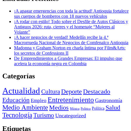
¡A apagar emergencias con toda la actitud! Antioquia fortalece
sus cuerpos de bomberos con 18 nuevos vehículos
¡A rodar con estilo! Todo sobre el Desfile de Autos Clásicos y
Antiguos 2026: ruta, cierres y el homenaje “Mujeres al
Volante”
¡A hacer negocios de verdad! Medellín recibe la 4.ª
Macrorrueda Nacional de Negocios de Comfenalco Antioquia
Madonna y Graham Norton en charla íntima por Film&Arts:
los secretos de Confessions II
De Emprendimientos a Grandes Empresas: El impulso que
acelera la economía negra en Colombia
Categorías
Actualidad
Deporte
Cultura
Destacado
Entretenimiento
Educación
Empleo
Gastronomía
Medio Ambiente
Medios
Salud
Política
Música
Politica
Tecnología
Turismo
Uncategorized
Etiquetas