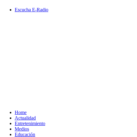
Saltar
Escucha E-Radio
al
contenido
Primary
Menu
Home
Actualidad
Entretenimiento
Medios
Educación