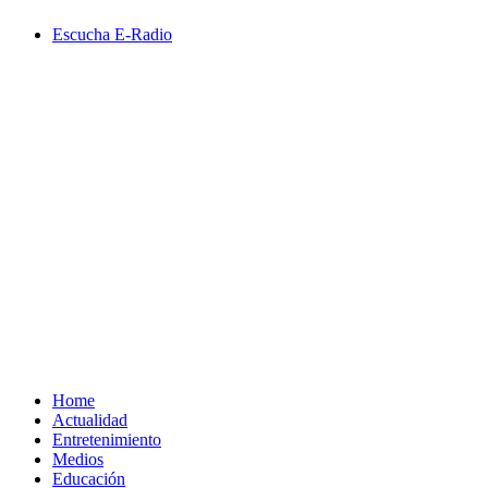
Saltar
Escucha E-Radio
al
contenido
Primary
Menu
Home
Actualidad
Entretenimiento
Medios
Educación