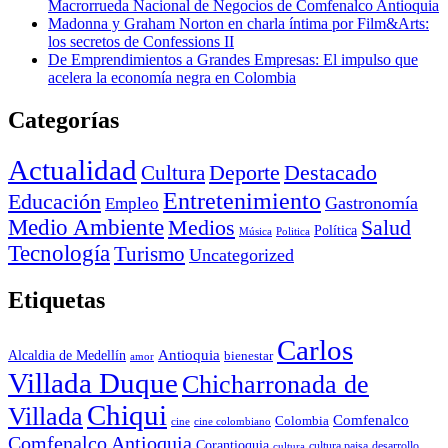
Macrorrueda Nacional de Negocios de Comfenalco Antioquia
Madonna y Graham Norton en charla íntima por Film&Arts:
los secretos de Confessions II
De Emprendimientos a Grandes Empresas: El impulso que
acelera la economía negra en Colombia
Categorías
Actualidad
Deporte
Cultura
Destacado
Entretenimiento
Educación
Empleo
Gastronomía
Medio Ambiente
Medios
Salud
Política
Música
Politica
Tecnología
Turismo
Uncategorized
Etiquetas
Carlos
Antioquia
Alcaldia de Medellín
bienestar
amor
Villada Duque
Chicharronada de
Chiqui
Villada
Comfenalco
Colombia
cine colombiano
cine
Comfenalco Antioquia
Corantioquia
cultura
cultura paisa
desarrollo