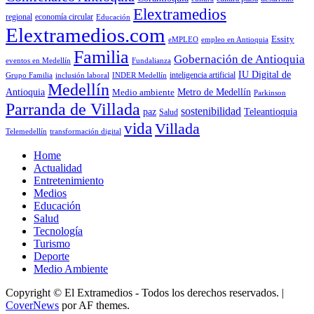
Elextramedios
economía circular
regional
Educación
Elextramedios.com
Essity
empleo en Antioquia
eMPLEO
Familia
Gobernación de Antioquia
Fundalianza
eventos en Medellín
IU Digital de
inclusión laboral
INDER Medellín
inteligencia artificial
Grupo Familia
Medellín
Antioquia
Metro de Medellín
Medio ambiente
Parkinson
Parranda de Villada
sostenibilidad
paz
Teleantioquia
Salud
vida
Villada
Telemedellín
transformación digital
Home
Actualidad
Entretenimiento
Medios
Educación
Salud
Tecnología
Turismo
Deporte
Medio Ambiente
Copyright © El Extramedios - Todos los derechos reservados.
|
CoverNews
por AF themes.