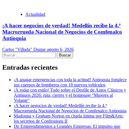
Actualidad
¡A hacer negocios de verdad! Medellín recibe la 4.ª
Macrorrueda Nacional de Negocios de Comfenalco
Antioquia
Carlos "Villada" Duque
agosto 6, 2026
Buscar:
Entradas recientes
¡A apagar emergencias con toda la actitud! Antioquia fortalece
sus cuerpos de bomberos con 18 nuevos vehículos
¡A rodar con estilo! Todo sobre el Desfile de Autos Clásicos y
Antiguos 2026: ruta, cierres y el homenaje “Mujeres al
Volante”
¡A hacer negocios de verdad! Medellín recibe la 4.ª
Macrorrueda Nacional de Negocios de Comfenalco Antioquia
Madonna y Graham Norton en charla íntima por Film&Arts:
los secretos de Confessions II
De Emprendimientos a Grandes Empresas: El impulso que