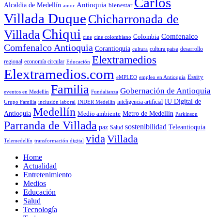
Carlos
Antioquia
Alcaldia de Medellín
bienestar
amor
Villada Duque
Chicharronada de
Chiqui
Villada
Comfenalco
Colombia
cine colombiano
cine
Comfenalco Antioquia
Corantioquia
cultura
cultura paisa
desarrollo
Elextramedios
economía circular
regional
Educación
Elextramedios.com
Essity
empleo en Antioquia
eMPLEO
Familia
Gobernación de Antioquia
Fundalianza
eventos en Medellín
IU Digital de
inclusión laboral
INDER Medellín
inteligencia artificial
Grupo Familia
Medellín
Antioquia
Metro de Medellín
Medio ambiente
Parkinson
Parranda de Villada
sostenibilidad
paz
Teleantioquia
Salud
vida
Villada
Telemedellín
transformación digital
Home
Actualidad
Entretenimiento
Medios
Educación
Salud
Tecnología