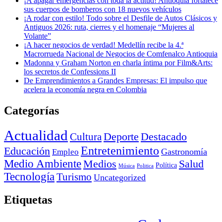
¡A apagar emergencias con toda la actitud! Antioquia fortalece
sus cuerpos de bomberos con 18 nuevos vehículos
¡A rodar con estilo! Todo sobre el Desfile de Autos Clásicos y
Antiguos 2026: ruta, cierres y el homenaje “Mujeres al
Volante”
¡A hacer negocios de verdad! Medellín recibe la 4.ª
Macrorrueda Nacional de Negocios de Comfenalco Antioquia
Madonna y Graham Norton en charla íntima por Film&Arts:
los secretos de Confessions II
De Emprendimientos a Grandes Empresas: El impulso que
acelera la economía negra en Colombia
Categorías
Actualidad
Deporte
Cultura
Destacado
Entretenimiento
Educación
Empleo
Gastronomía
Medio Ambiente
Medios
Salud
Política
Música
Politica
Tecnología
Turismo
Uncategorized
Etiquetas