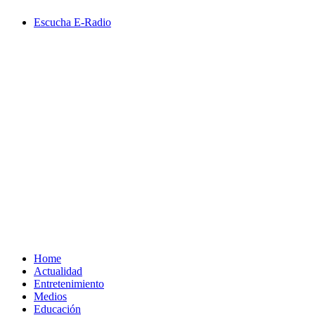
Saltar
Escucha E-Radio
al
contenido
Primary
Menu
Home
Actualidad
Entretenimiento
Medios
Educación