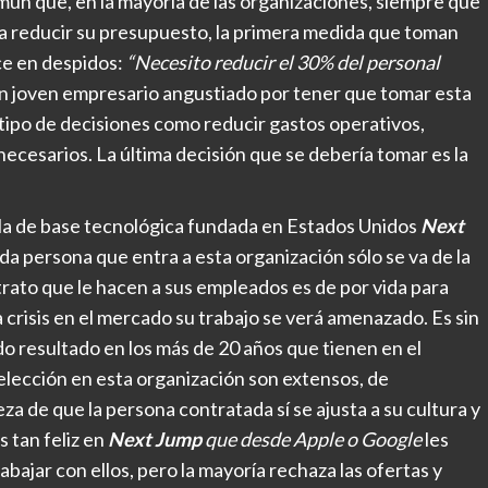
mún que, en la mayoría de las organizaciones, siempre que
 a reducir su presupuesto, la primera medida que toman
uce en despidos:
“Necesito reducir el 30% del personal
n joven empresario angustiado por tener que tomar esta
 tipo de decisiones como reducir gastos operativos,
necesarios. La última decisión que se debería tomar es la
 la de base tecnológica fundada en Estados Unidos
Next
da persona que entra a esta organización sólo se va de la
trato que le hacen a sus empleados es de por vida para
 crisis en el mercado su trabajo se verá amenazado. Es sin
o resultado en los más de 20 años que tienen en el
elección en esta organización son extensos, de
 de que la persona contratada sí se ajusta a su cultura y
 tan feliz en
Next Jump
que desde Apple o Google
les
bajar con ellos, pero la mayoría rechaza las ofertas y