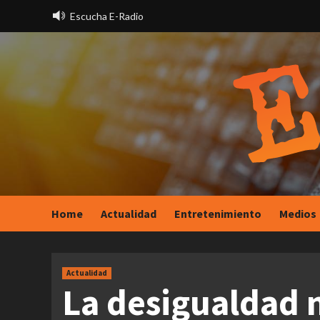
Saltar
Escucha E-Radio
al
contenido
Home
Actualidad
Entretenimiento
Medios
Actualidad
La desigualdad 