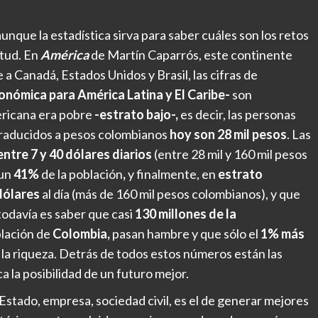
nque la estadística sirva para saber cuáles son los retos
itud. En
América
de Martín Caparrós, este continente
a Canadá, Estados Unidos y Brasil, las cifras de
nómica para América Latina y El Caribe-
son
ricana era pobre
-estrato bajo-,
es decir, las personas
traducidos a pesos colombianos
hoy son 28 mil pesos
. Las
entre 7 y 40 dólares diarios
(entre 28 mil y 160 mil pesos
 un
41%
de la población
,
y finalmente, en
estrato
dólares
al día (más de 160 mil pesos colombianos), y que
odavía es saber que casi
130 millones de la
blación de
Colombia,
pasan hambre y que sólo el
1% más
la riqueza. Detrás de todos estos números están las
a la posibilidad de un futuro mejor.
stado, empresa, sociedad civil, es el de generar mejores