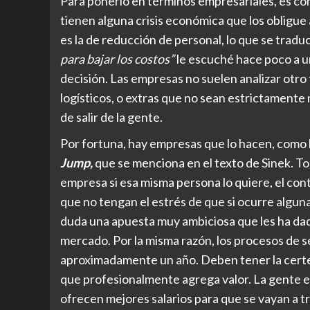
Para ponerlo en términos empresariales, es co
tienen alguna crisis económica que los obligue
es la de reducción de personal, lo que se trad
para bajar los costos”
le escuché hace poco a u
decisión. Las empresas no suelen analizar otro
logísticos, o extras que no sean estrictamente 
de salir de la gente.
Por fortuna, hay empresas que lo hacen, como
Jump,
que se menciona en el texto de Sinek. To
empresa si esa misma persona lo quiere, el con
que no tengan el estrés de que si ocurre alguna
duda una apuesta muy ambiciosa que les ha dad
mercado. Por la misma razón, los procesos de s
aproximadamente un año. Deben tener la certeza
que profesionalmente agrega valor. La gente es
ofrecen mejores salarios para que se vayan a tra