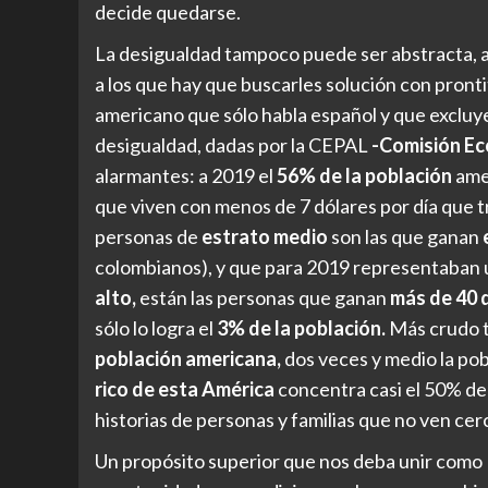
decide quedarse.
La desigualdad tampoco puede ser abstracta, au
a los que hay que buscarles solución con pront
americano que sólo habla español y que excluye 
desigualdad, dadas por la CEPAL
-Comisión Eco
alarmantes: a 2019 el
56% de la población
ame
que viven con menos de 7 dólares por día que 
personas de
estrato medio
son las que ganan
colombianos), y que para 2019 representaban
alto,
están las personas que ganan
más de 40 
sólo lo logra el
3% de la población.
Más crudo t
población
americana,
dos veces y medio la po
rico de esta América
concentra casi el 50% de 
historias de personas y familias que no ven cerc
Un propósito superior que nos deba unir como E