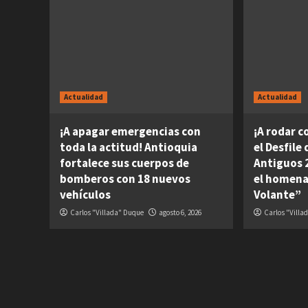
Actualidad
Actualidad
¡A apagar emergencias con
¡A rodar c
toda la actitud! Antioquia
el Desfile
fortalece sus cuerpos de
Antiguos 2
bomberos con 18 nuevos
el homena
vehículos
Volante”
Carlos "Villada" Duque
agosto 6, 2026
Carlos "Villa