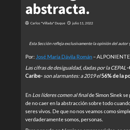
abstracta.
Carlos "Villada" Duque
julio 11, 2022
Esta Sección refleja exclusivamente la opinión del autor
Por:
José María Dávila Román
– ALPONIENTE
Las cifras de desigualdad, dadas por la CEPAL
-
Caribe-
son alarmantes: a 2019 el
56% de la p
En
Los líderes comen al final
de Simon Sinek se
de no caer en la abstracción sobre todo cuand
seres vivos. De que no nos veamos como simple
verdaderamente somos, personas.