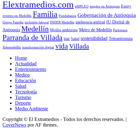
Elextramedios.com
Essity
empleo en Antioquia
eMPLEO
Familia
Gobernación de Antioquia
Fundalianza
eventos en Medellín
IU Digital de
inclusión laboral
INDER Medellín
inteligencia artificial
Grupo Familia
Medellín
Antioquia
Metro de Medellín
Medio ambiente
Parkinson
Parranda de Villada
sostenibilidad
paz
Teleantioquia
Salud
vida
Villada
Telemedellín
transformación digital
Home
Actualidad
Entretenimiento
Medios
Educación
Salud
Tecnología
Turismo
Deporte
Medio Ambiente
Copyright © El Extramedios - Todos los derechos reservados.
|
CoverNews
por AF themes.