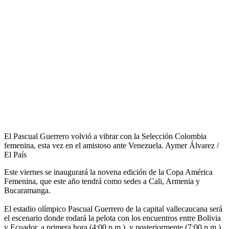
El Pascual Guerrero volvió a vibrar con la Selección Colombia
femenina, esta vez en el amistoso ante Venezuela. Aymer Álvarez /
El País
Este viernes se inaugurará la novena edición de la Copa América
Femenina, que este año tendrá como sedes a Cali, Armenia y
Bucaramanga.
El estadio olímpico Pascual Guerrero de la capital vallecaucana será
el escenario donde rodará la pelota con los encuentros entre Bolivia
y Ecuador, a primera hora (4:00 p.m.), y posteriormente (7:00 p.m.)