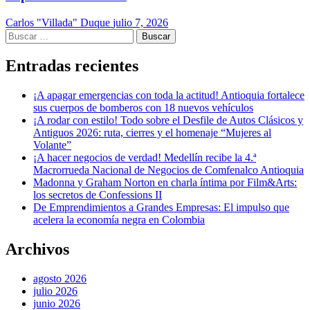
Carlos "Villada" Duque
julio 7, 2026
Buscar:
Entradas recientes
¡A apagar emergencias con toda la actitud! Antioquia fortalece
sus cuerpos de bomberos con 18 nuevos vehículos
¡A rodar con estilo! Todo sobre el Desfile de Autos Clásicos y
Antiguos 2026: ruta, cierres y el homenaje “Mujeres al
Volante”
¡A hacer negocios de verdad! Medellín recibe la 4.ª
Macrorrueda Nacional de Negocios de Comfenalco Antioquia
Madonna y Graham Norton en charla íntima por Film&Arts:
los secretos de Confessions II
De Emprendimientos a Grandes Empresas: El impulso que
acelera la economía negra en Colombia
Archivos
agosto 2026
julio 2026
junio 2026