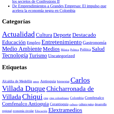
los secretos de Confessions II
De Emprendimientos a Grandes Empresas: El impulso que
acelera la economía negra en Colombia
Categorías
Actualidad
Deporte
Cultura
Destacado
Entretenimiento
Educación
Empleo
Gastronomía
Medio Ambiente
Medios
Salud
Política
Música
Politica
Tecnología
Turismo
Uncategorized
Etiquetas
Carlos
Antioquia
Alcaldia de Medellín
bienestar
amor
Villada Duque
Chicharronada de
Chiqui
Villada
Comfenalco
Colombia
cine colombiano
cine
Comfenalco Antioquia
Corantioquia
cultura
cultura paisa
desarrollo
Elextramedios
economía circular
regional
Educación