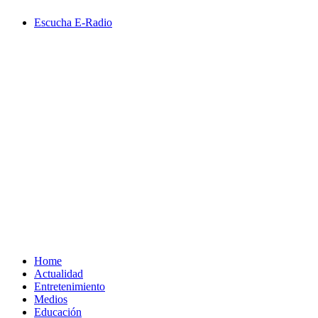
Saltar
Escucha E-Radio
al
contenido
Primary
Menu
Home
Actualidad
Entretenimiento
Medios
Educación