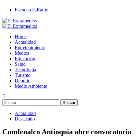
Saltar
Escucha E-Radio
al
contenido
Primary
Menu
Home
Actualidad
Entretenimiento
Medios
Educación
Salud
Tecnología
Turismo
Deporte
Medio Ambiente
Buscar:
Actualidad
Destacado
Comfenalco Antioquia abre convocatoria