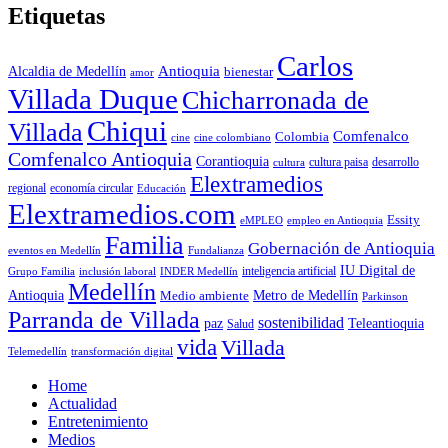
Etiquetas
Carlos
Antioquia
Alcaldia de Medellín
bienestar
amor
Villada Duque
Chicharronada de
Chiqui
Villada
Comfenalco
Colombia
cine colombiano
cine
Comfenalco Antioquia
Corantioquia
cultura
cultura paisa
desarrollo
Elextramedios
economía circular
regional
Educación
Elextramedios.com
Essity
empleo en Antioquia
eMPLEO
Familia
Gobernación de Antioquia
Fundalianza
eventos en Medellín
IU Digital de
inclusión laboral
INDER Medellín
inteligencia artificial
Grupo Familia
Medellín
Antioquia
Metro de Medellín
Medio ambiente
Parkinson
Parranda de Villada
sostenibilidad
paz
Teleantioquia
Salud
vida
Villada
Telemedellín
transformación digital
Home
Actualidad
Entretenimiento
Medios