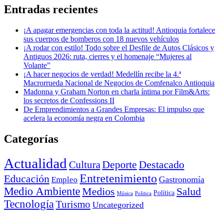
Entradas recientes
¡A apagar emergencias con toda la actitud! Antioquia fortalece
sus cuerpos de bomberos con 18 nuevos vehículos
¡A rodar con estilo! Todo sobre el Desfile de Autos Clásicos y
Antiguos 2026: ruta, cierres y el homenaje “Mujeres al
Volante”
¡A hacer negocios de verdad! Medellín recibe la 4.ª
Macrorrueda Nacional de Negocios de Comfenalco Antioquia
Madonna y Graham Norton en charla íntima por Film&Arts:
los secretos de Confessions II
De Emprendimientos a Grandes Empresas: El impulso que
acelera la economía negra en Colombia
Categorías
Actualidad
Deporte
Cultura
Destacado
Entretenimiento
Educación
Empleo
Gastronomía
Medio Ambiente
Medios
Salud
Política
Música
Politica
Tecnología
Turismo
Uncategorized